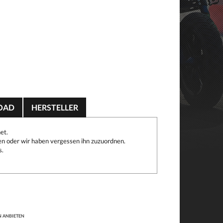
OAD
HERSTELLER
et.
n oder wir haben vergessen ihn zuzuordnen.
s.
N ANBIETEN