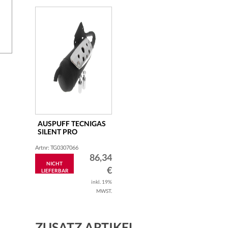
AUSPUFF TECNIGAS
SILENT PRO
DERBI PADDOK-PREDATOR
Artnr: TG0307066
86,34
NICHT
€
LIEFERBAR
inkl. 19%
MWST.
ZUSATZ ARTIKEL