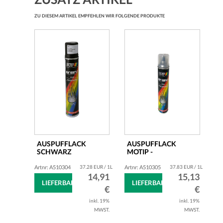
ZU DIESEM ARTIKEL EMPFEHLEN WIR FOLGENDE PRODUKTE
AUSPUFFLACK
AUSPUFFLACK
SCHWARZ
MOTIP -
(650GRAD)
HITZEBESTÄNDIG -
HITZEBESTÄNDIG...
400ML -...
Artnr: A510304
37.28 EUR / 1L
Artnr: A510305
37.83 EUR / 1L
14,91
15,13
LIEFERBAR
LIEFERBAR
€
€
inkl. 19%
inkl. 19%
MWST.
MWST.