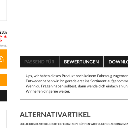
23%
€ *
Mwst.
PASSEND FÜR
BEWERTUNGEN
DOWNL
Ups, wir haben dieses Produkt noch keinem Fahrzeug zugeordn
Entweder haben wir ihn gerade erst ins Sortiment aufgenomme
Wenn du Fragen haben solltest, dann wende dich einfach an un
Wir helfen dir gerne weiter.
ALTERNATIVARTIKEL
SOLLTE DIESER ARTIKEL NICHT LIEFERBAR SEIN, KÖNNEN WIR FOLGENDE ALTERNATIVE