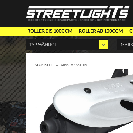
ROLLER BIS 100CCM
ROLLER AB 100CCM
C
STARTSEITE
//
Auspuff Sito Plus