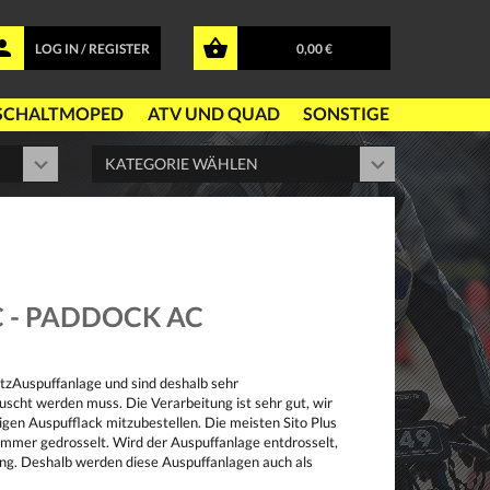
LOG IN / REGISTER
0,00 €
SCHALTMOPED
ATV UND QUAD
SONSTIGE
C - PADDOCK AC
atzAuspuffanlage und sind deshalb sehr
uscht werden muss. Die Verarbeitung ist sehr gut, wir
gen Auspufflack mitzubestellen. Die meisten Sito Plus
ümmer gedrosselt. Wird der Auspuffanlage entdrosselt,
ung. Deshalb werden diese Auspuffanlagen auch als