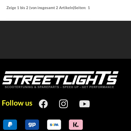
Zeige
1
bis
2
(von insgesamt
2
Artikeln)
Seiten:
1
Follow us