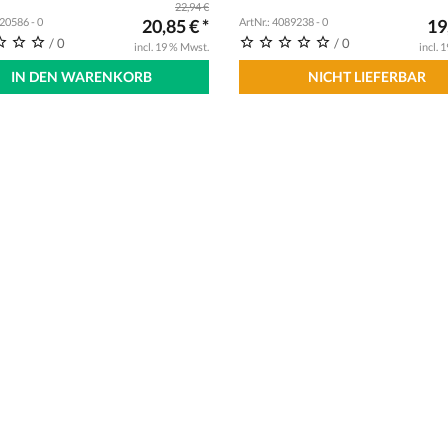
22,94 €
020586 - 0
20,85 € *
ArtNr.: 4089238 - 0
19
/ 0
/ 0
incl. 19 % Mwst.
incl. 
IN DEN WARENKORB
NICHT LIEFERBAR