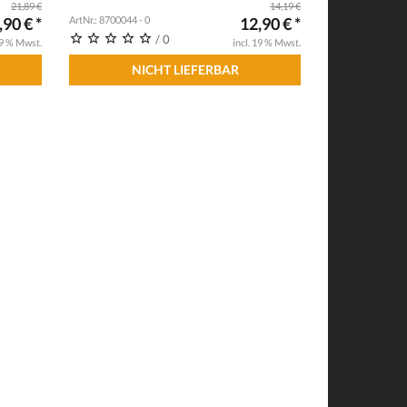
21,89 €
14,19 €
,90 € *
ArtNr.: 8700044 - 0
12,90 € *
/ 0
19 % Mwst.
incl. 19 % Mwst.
NICHT LIEFERBAR