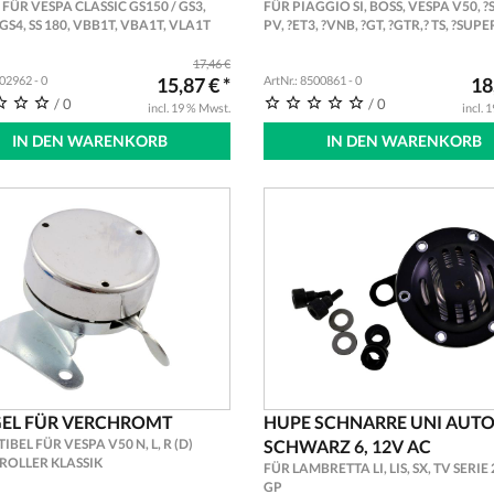
ÜR VESPA CLASSIC GS150 / GS3,
FÜR PIAGGIO SI, BOSS, VESPA V50, ?SS
 GS4, SS 180, VBB1T, VBA1T, VLA1T
PV, ?ET3, ?VNB, ?GT, ?GTR,? TS, ?SUPER
SPRINT, ?RALLY
17,46 €
302962 - 0
15,87 € *
ArtNr.: 8500861 - 0
18
/ 0
/ 0
incl. 19 % Mwst.
incl. 
IN DEN WARENKORB
IN DEN WARENKORB
GEL FÜR VERCHROMT
HUPE SCHNARRE UNI AUT
BEL FÜR VESPA V50 N, L, R (D)
SCHWARZ 6, 12V AC
 ROLLER KLASSIK
FÜR LAMBRETTA LI, LIS, SX, TV SERIE 2
GP