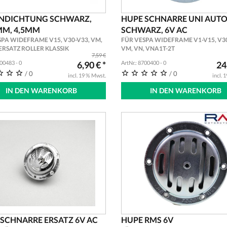
NDICHTUNG SCHWARZ,
HUPE SCHNARRE UNI AUTO
MM, 4,5MM
SCHWARZ, 6V AC
SPA WIDEFRAME V15, V30-V33, VM,
FÜR VESPA WIDEFRAME V1-V15, V30
ERSATZ ROLLER KLASSIK
VM, VN, VNA1T-2T
7,59 €
700483 - 0
6,90 € *
ArtNr.: 8700400 - 0
24
/ 0
/ 0
incl. 19 % Mwst.
incl. 
IN DEN WARENKORB
IN DEN WARENKORB
SCHNARRE ERSATZ 6V AC
HUPE RMS 6V