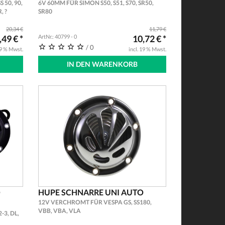
 50, 90,
6V 60MM FÜR SIMON S50, S51, S70, SR50,
, ?
SR80
20,34 €
11,79 €
,49 € *
ArtNr.: 40799 - 0
10,72 € *
/ 0
19 % Mwst.
incl. 19 % Mwst.
IN DEN WARENKORB
O
HUPE SCHNARRE UNI AUTO
12V VERCHROMT FÜR VESPA GS, SS180,
VBB, VBA, VLA
-3, DL,