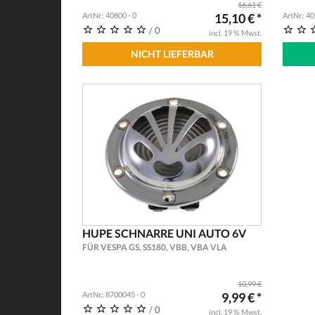
16,61 €
ArtNr.: 40800 - 0
15,10 € *
ArtNr.: 4
/ 0
incl. 19 % Mwst.
NICHT LIEFERBAR
HUPE SCHNARRE UNI AUTO 6V
FÜR VESPA GS, SS180, VBB, VBA VLA
10,99 €
ArtNr.: 8700045 - 0
9,99 € *
/ 0
incl. 19 % Mwst.