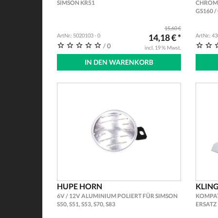
SIMSON KR51
CHROM F
GS160 /
15,60 €
ArtNr.: 5020103 - 0
14,18 € *
ArtNr.: 4
/ 0
incl. 19 % Mwst.
IN DEN WARENKORB
HUPE HORN
KLIN
6V / 12V ALUMINIUM POLIERT FÜR SIMSON
KOMPATI
S50, S51, S53, S70, S83
ERSATZ