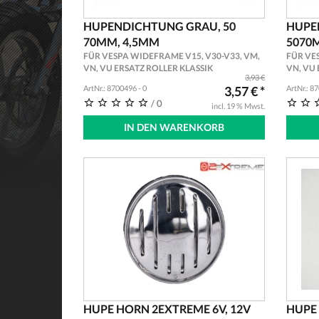
HUPENDICHTUNG GRAU, 50
HUPE
70MM, 4,5MM
5070
FÜR VESPA WIDEFRAME V15, V30-V33, VM,
FÜR VE
VN, VU ERSATZ ROLLER KLASSIK
VN, VU 
3,93 €
ArtNr.: 8700496 - 0
3,57 € *
ArtNr.: 8
/ 0
incl. 19 % Mwst.
IN DEN WARENKORB
HUPE HORN 2EXTREME 6V, 12V
HUPE 