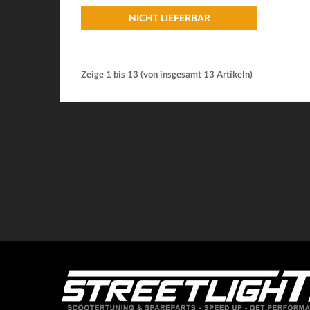
NICHT LIEFERBAR
Zeige
1
bis
13
(von insgesamt
13
Artikeln)