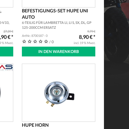
,
BEFESTIGUNGS-SET HUPE UNI
AUTO
-V33,
6-TEILIG FÜR LAMBRETTA LI, LI S, SX, DL, GP
125-200CCM ERSATZ
27,39 €
9,79 €
,90 € *
ArtNr.: 8700187 - 0
8,90 € *
/ 0
19 % Mwst.
incl. 19 % Mwst.
IN DEN WARENKORB
HUPE HORN