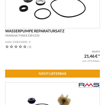
WASSERPUMPE REPARATURSATZ
YAMAHA T-MAX 530 CCM
ArtNr.: R100110420 - 0
/ 0
88,39 €
21,46 € *
incl. 19 % Mwst.
NICHT LIEFERBAR