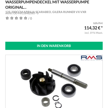
WASSERPUMPENDECKEL MIT WASSERPUMPE
ORIGINAL...
125-200CCM APRILIA SCARABEO, GILERA RUNNER VX VXR
ArtNr.: OE-PIA158482585 - 0
/ 0
125,75 €
114,32 € *
incl. 19 % Mwst.
IN DEN WARENKORB