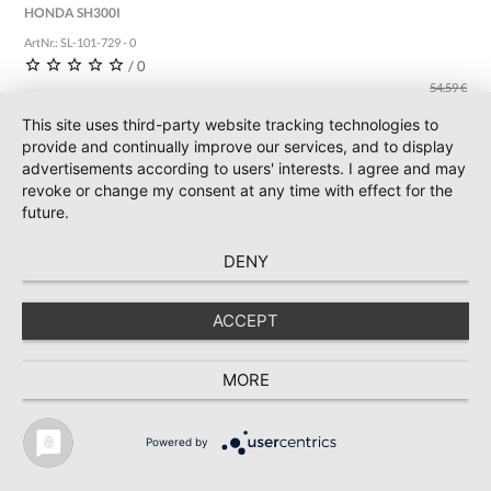
HONDA SH300I
ArtNr.: SL-101-729 - 0
/ 0
54,59 €
30,53 € *
This site uses third-party website tracking technologies to
incl. 19 % Mwst.
provide and continually improve our services, and to display
advertisements according to users' interests. I agree and may
revoke or change my consent at any time with effect for the
NICHT LIEFERBAR
future.
DENY
ACCEPT
MORE
Powered by
* Preise inkl. MwSt., zzgl. Versand