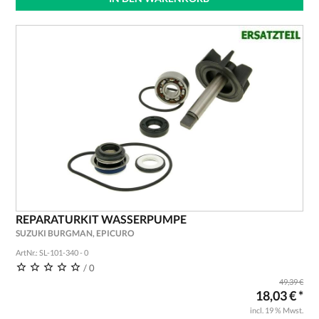
REPARATURKIT WASSERPUMPE
SUZUKI BURGMAN, EPICURO
ArtNr.: SL-101-340 - 0
/ 0
49,39 €
18,03 € *
incl. 19 % Mwst.