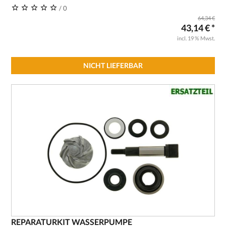
/ 0
64,34 €
43,14 € *
incl. 19 % Mwst.
NICHT LIEFERBAR
REPARATURKIT WASSERPUMPE