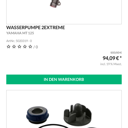
WASSERPUMPE 2EXTREME
YAMAHA MT 125
ArtNr.: 5020319 - 0
/ 0
103,50 €
94,09 € *
incl. 19 % Mwst.
IN DEN WARENKORB