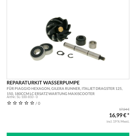
REPARATURKIT WASSERPUMPE
FÜR PIAGGIO HEXAGON, GILERA RUNNER, ITALJET DRAGSTER 125,
150, 180CCM LC ERSATZ WARTUNG MAXISCOOTER
ArtNr.: SL-100-810 - 0
/ 0
17,54 €
16,99 € *
incl. 19 % Mwst.