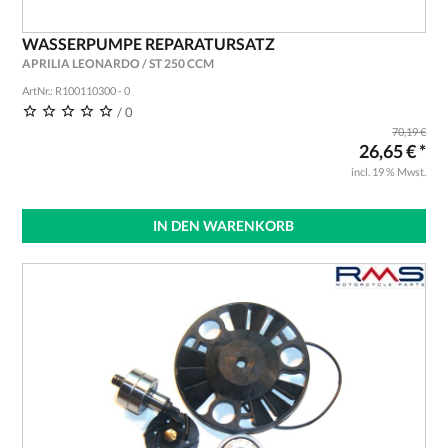
WASSERPUMPE REPARATURSATZ
APRILIA LEONARDO / ST 250 CCM
ArtNr.: R100110300 - 0
/ 0
70,19 €
26,65 € *
incl. 19 % Mwst.
IN DEN WARENKORB