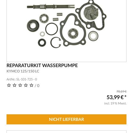
REPARATURKIT WASSERPUMPE
KYMCO 125/150 LC
ArtNr.: SL-101-725 - 0
/ 0
70,19 €
53,99 € *
incl. 19 % Mwst.
NICHT LIEFERBAR