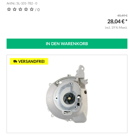
ArtNr.: SL-101-782 - 0
/ 0
45,49 €
28,04 € *
incl. 19 % Mwst.
IN DEN WARENKORB
VERSANDFREI