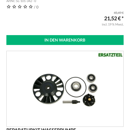
ArtNr.: SL-101-342 - 0
/ 0
45,49 €
21,52 € *
incl. 19 % Mwst.
IN DEN WARENKORB
REPARATURKIT WASSERPUMPE