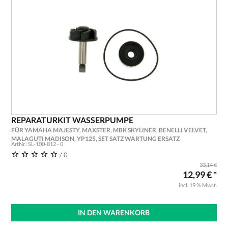
REPARATURKIT WASSERPUMPE
FÜR YAMAHA MAJESTY, MAXSTER, MBK SKYLINER, BENELLI VELVET,
MALAGUTI MADISON, YP125, SET SATZ WARTUNG ERSATZ
ArtNr.: SL-100-812 - 0
/ 0
33,14 €
12,99 € *
incl. 19 % Mwst.
IN DEN WARENKORB