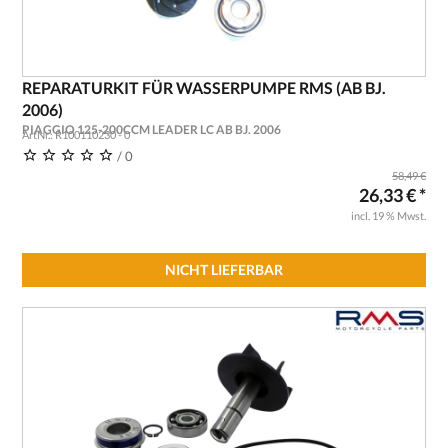
REPARATURKIT FÜR WASSERPUMPE RMS (AB BJ.
2006)
PIAGGIO 125-200CCM LEADER LC AB BJ. 2006
ArtNr.: R100110230 - 0
/ 0
58,49 €
26,33 € *
incl. 19 % Mwst.
NICHT LIEFERBAR