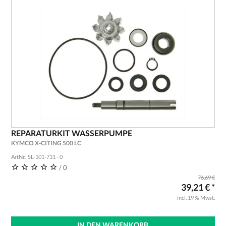
REPARATURKIT WASSERPUMPE
KYMCO X-CITING 500 LC
ArtNr.: SL-101-731 - 0
/ 0
76,69 €
39,21 € *
incl. 19 % Mwst.
IN DEN WARENKORB