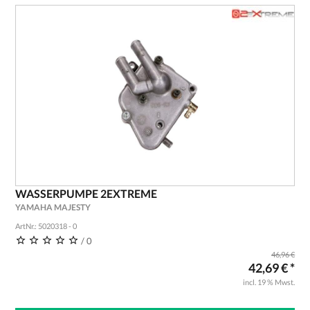
WASSERPUMPE 2EXTREME
YAMAHA MAJESTY
ArtNr.: 5020318 - 0
/ 0
46,96 €
42,69 € *
incl. 19 % Mwst.