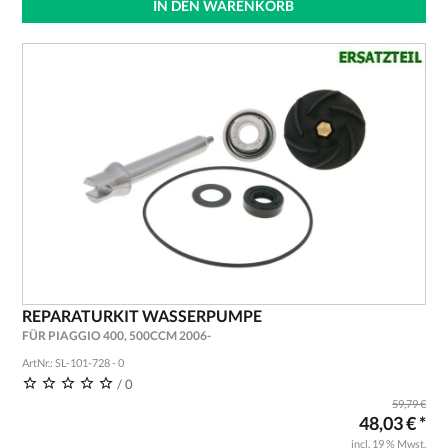
IN DEN WARENKORB
REPARATURKIT WASSERPUMPE
FÜR PIAGGIO 400, 500CCM 2006-
ArtNr.: SL-101-728 - 0
/ 0
59,79 €
48,03 € *
incl. 19 % Mwst.