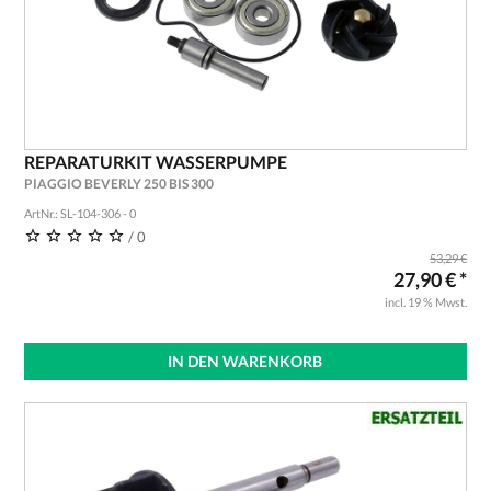
REPARATURKIT WASSERPUMPE
PIAGGIO BEVERLY 250 BIS 300
ArtNr.: SL-104-306 - 0
/ 0
53,29 €
27,90 € *
incl. 19 % Mwst.
IN DEN WARENKORB