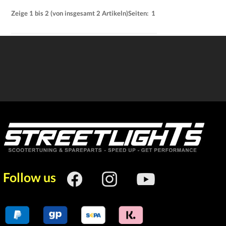
Zeige
1
bis
2
(von insgesamt
2
Artikeln)
Seiten:
1
Follow us