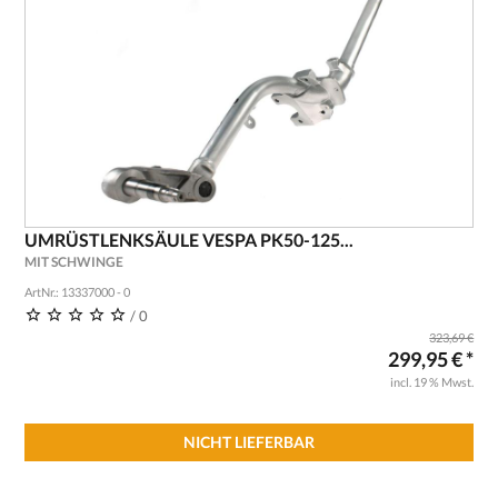
UMRÜSTLENKSÄULE VESPA PK50-125...
MIT SCHWINGE
ArtNr.: 13337000 - 0
/ 0
323,69 €
299,95 € *
incl. 19 % Mwst.
NICHT LIEFERBAR