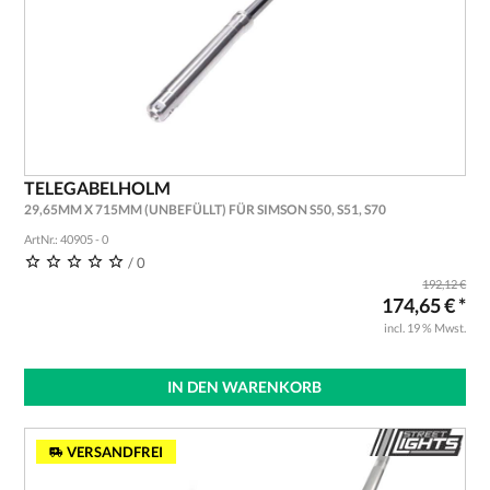
TELEGABELHOLM
29,65MM X 715MM (UNBEFÜLLT) FÜR SIMSON S50, S51, S70
ArtNr.: 40905 - 0
/ 0
192,12 €
174,65 € *
incl. 19 % Mwst.
IN DEN WARENKORB
VERSANDFREI