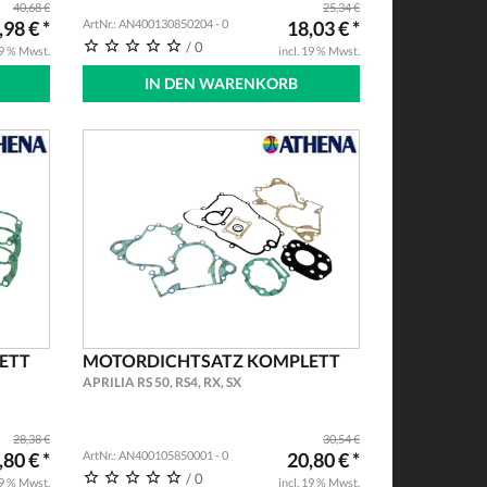
40,68 €
25,34 €
KIT
,98 € *
ArtNr.: AN400130850204 - 0
18,03 € *
/ 0
19 % Mwst.
incl. 19 % Mwst.
IN DEN WARENKORB
ETT
MOTORDICHTSATZ KOMPLETT
APRILIA RS 50, RS4, RX, SX
28,38 €
30,54 €
,80 € *
ArtNr.: AN400105850001 - 0
20,80 € *
/ 0
19 % Mwst.
incl. 19 % Mwst.