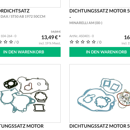
RDICHTSATZ
DICHTUNGSSATZ MOTOR 
DAX / ST50 AB 1972 50CCM
-
MINARELLI AM (00-)
14,84 €
L-104-264 - 0
13,49 € *
ArtNr.: AS0401 - 0
16
/ 0
/ 0
incl. 19 % Mwst.
incl. 
IN DEN WARENKORB
IN DEN WARENKORB
TUNGSSATZ MOTOR
DICHTUNGSSATZ MOTOR 