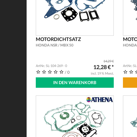
MOTORDICHTSATZ
MOTO
HONDA NSR / MBX 50
HONDA 
14,29 €
ArtNr.: SL-104-269 - 0
12,28 € *
ArtNr.: S
/ 0
incl. 19 % Mwst.
IN DEN WARENKORB