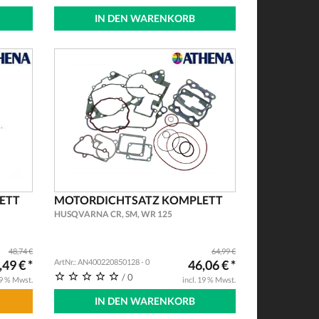
IN DEN WARENKORB
ETT
MOTORDICHTSATZ KOMPLETT
HUSQVARNA CR, SM, WR 125
48,74 €
64,99 €
,49 € *
ArtNr.: AN400220850128 - 0
46,06 € *
/ 0
19 % Mwst.
incl. 19 % Mwst.
IN DEN WARENKORB