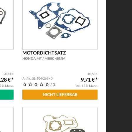
MOTORDICHTSATZ
HONDA MT / MB50 45MM
20,11 €
10,68 €
,28 € *
ArtNr.: SL-104-268 - 0
9,71 € *
/ 0
19 % Mwst.
incl. 19 % Mwst.
NICHT LIEFERBAR