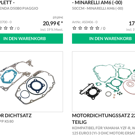
LETT -
- MINARELLI AM6 (-00)
SENDA D50B0 PIAGGIO
50CCM - MINARELLI AM6 (-00)
27,29 €
S0700 - 0
20,99 € *
ArtNr.: AS0406 - 0
17
/ 0
/ 0
incl. 19 % Mwst.
incl. 
IN DEN WARENKORB
IN DEN WARENKORB
R DICHTSATZ
MOTORDICHTUNGSSATZ 2
P KS 80
TEILIG
KOMPATIBEL FÜR YAMAHA YZF-R, W
125 EURO3 (YI-3 OHC MOTOR) ERSA