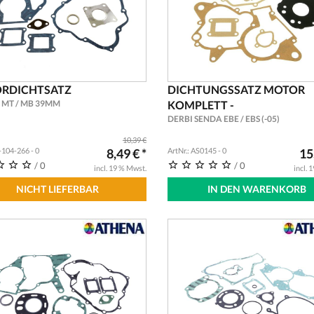
RDICHTSATZ
DICHTUNGSSATZ MOTOR
MT / MB 39MM
KOMPLETT -
DERBI SENDA EBE / EBS (-05)
10,39 €
L-104-266 - 0
8,49 € *
ArtNr.: AS0145 - 0
15
/ 0
/ 0
incl. 19 % Mwst.
incl. 
NICHT LIEFERBAR
IN DEN WARENKORB