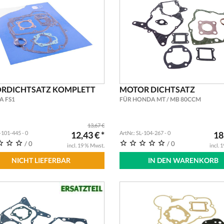
RDICHTSATZ KOMPLETT
MOTOR DICHTSATZ
 FS1
FÜR HONDA MT / MB 80CCM
13,67 €
L-101-445 - 0
12,43 € *
ArtNr.: SL-104-267 - 0
18
/ 0
/ 0
incl. 19 % Mwst.
incl. 
NICHT LIEFERBAR
IN DEN WARENKORB