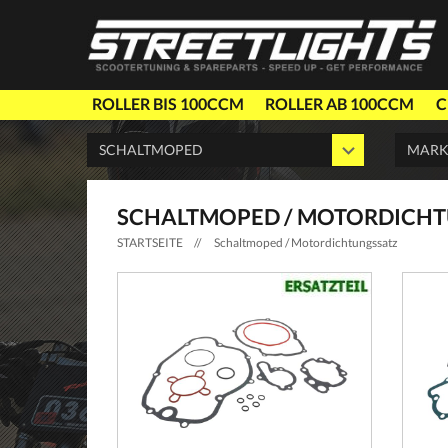
ROLLER BIS 100CCM
ROLLER AB 100CCM
C
SCHALTMOPED / MOTORDICH
STARTSEITE
//
Schaltmoped / Motordichtungssatz