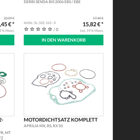
DERBI SENDA BIS 2006 EBS / EBE
22,09 €
17,40 €
,45 € *
ArtNr.: SL-102-163 - 0
15,82 € *
/ 0
19 % Mwst.
incl. 19 % Mwst.
IN DEN WARENKORB
2-
MOTORDICHTSATZ KOMPLETT
APRILIA MX, RS, RX 50
R, MT
TZ