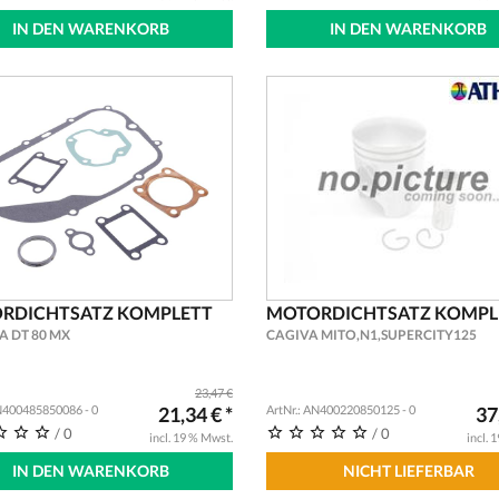
IN DEN WARENKORB
IN DEN WARENKORB
RDICHTSATZ KOMPLETT
MOTORDICHTSATZ KOMPL
 DT 80 MX
CAGIVA MITO,N1,SUPERCITY125
23,47 €
AN400485850086 - 0
21,34 € *
ArtNr.: AN400220850125 - 0
37
/ 0
/ 0
incl. 19 % Mwst.
incl. 
IN DEN WARENKORB
NICHT LIEFERBAR