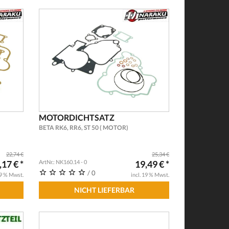
MOTORDICHTSATZ
BETA RK6, RR6, ST 50 ( MOTOR)
22,74 €
25,34 €
,17 € *
ArtNr.: NK160.14 - 0
19,49 € *
/ 0
19 % Mwst.
incl. 19 % Mwst.
NICHT LIEFERBAR