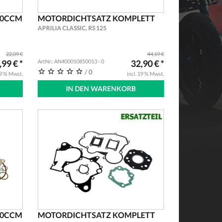
50CCM
MOTORDICHTSATZ KOMPLETT
APRILIA CLASSIC, RS 125
22,09 €
44,19 €
,99 € *
ArtNr.: AN400010850013 - 0
32,90 € *
/ 0
19 % Mwst.
incl. 19 % Mwst.
IN DEN WARENKORB
50CCM
MOTORDICHTSATZ KOMPLETT