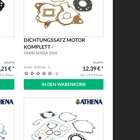
DICHTUNGSSATZ MOTOR
KOMPLETT -
DERBI SENDA 2005
18,19 €
14,29 €
,21 € *
ArtNr.: AS0146 - 0
12,39 € *
/ 0
19 % Mwst.
incl. 19 % Mwst.
IN DEN WARENKORB