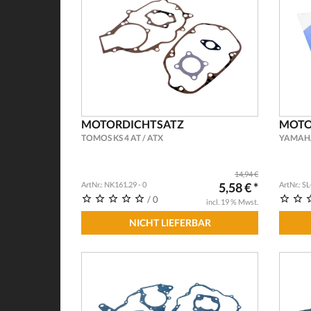
MOTORDICHTSATZ
MOTO
TOMOS KS 4 AT / ATX
YAMAHA
14,94 €
ArtNr.: NK161.29 - 0
5,58 € *
ArtNr.: S
/ 0
incl. 19 % Mwst.
NICHT LIEFERBAR