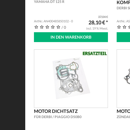
YAMAHA DT 125 R
KOMP
DERBI 
37,04 €
ArtNr.: AN400485850102 - 0
28,10 € *
ArtNr.: A
/ 0
incl. 19 % Mwst.
IN DEN WARENKORB
MOTOR DICHTSATZ
MOTO
FÜR DERBI / PIAGGIO D50B0
ZÜNDAP