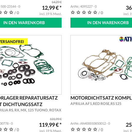
14,29 €
MOTORRAD MOPED DICHTUNG SET 
L-500-23144 - 0
12,99 € *
ArtNr.: 4095227 - 0
36
SATZ
/ 0
/ 0
incl. 19 % Mwst.
incl. 
IN DEN WARENKORB
IN DEN WARENKORB
ERSANDFREI
RLAGER REPARATURSATZ
MOTORDICHTSATZ KOMPL
IT DICHTUNGSSATZ
APRILIA AF1,RED ROSE,RS 125
ILIA RS, RX, MX, 125 TUONO, ROTAX
131,99 €
500778 - 0
119,99 € *
ArtNr.: AN400010850012 - 0
25
/ 0
/ 0
incl. 19 % Mwst.
incl. 