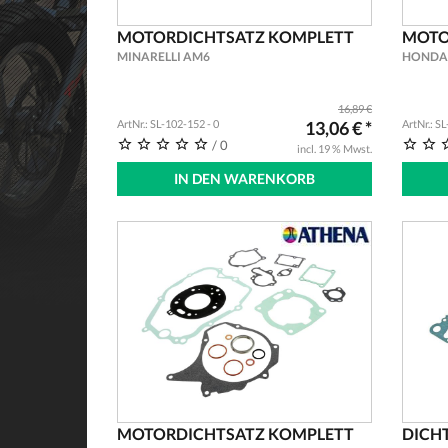
MOTORDICHTSATZ KOMPLETT
MOTO
MINARELLI AM6
HONDA 
16,89 €
ArtNr.: SL-102-152 - 0
13,06 € *
ArtNr.: S
/ 0
incl. 19 % Mwst.
IN DEN WARENKORB
MOTORDICHTSATZ KOMPLETT
DICH