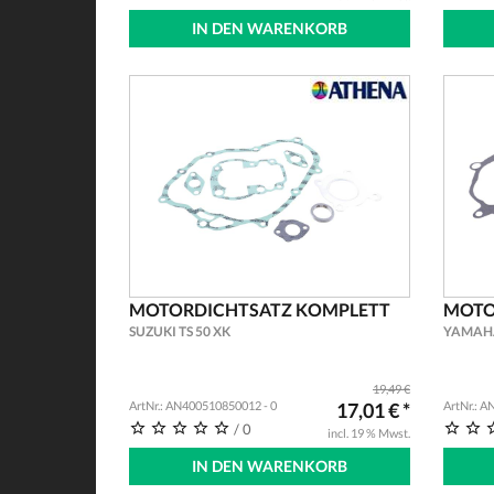
IN DEN WARENKORB
MOTORDICHTSATZ KOMPLETT
MOTO
SUZUKI TS 50 XK
YAMAHA
19,49 €
ArtNr.: AN400510850012 - 0
17,01 € *
ArtNr.: 
/ 0
incl. 19 % Mwst.
IN DEN WARENKORB