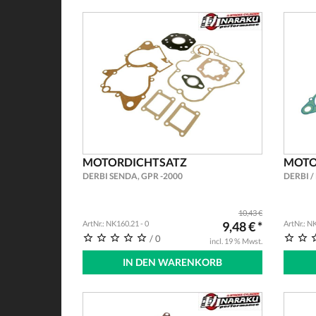
MOTORDICHTSATZ
MOTO
DERBI SENDA, GPR -2000
DERBI /
10,43 €
ArtNr.: NK160.21 - 0
9,48 € *
ArtNr.: N
/ 0
incl. 19 % Mwst.
IN DEN WARENKORB