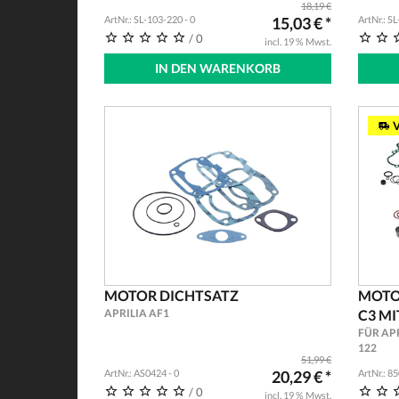
18,19 €
ArtNr.: SL-103-220 - 0
15,03 € *
ArtNr.: S
/ 0
incl. 19 % Mwst.
IN DEN WARENKORB
V
MOTOR DICHTSATZ
MOTO
APRILIA AF1
C3 M
FÜR APR
122
51,99 €
ArtNr.: AS0424 - 0
20,29 € *
ArtNr.: 8
/ 0
incl. 19 % Mwst.