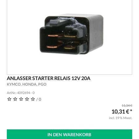
ANLASSER STARTER RELAIS 12V 20A
KYMCO, HONDA, PGO
ArtNr.: 4092694 - 0
/ 0
11,34 €
10,31 € *
incl. 19 % Mwst.
IN DEN WARENKORB