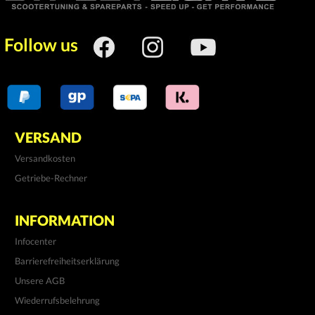
Follow us
VERSAND
Versandkosten
Getriebe-Rechner
INFORMATION
Infocenter
Barrierefreiheitserklärung
Unsere AGB
Wiederrufsbelehrung