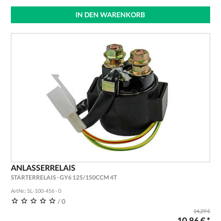
IN DEN WARENKORB
ANLASSERRELAIS
STARTERRELAIS - GY6 125/150CCM 4T
ArtNr.: SL-100-456 - 0
/ 0
14,29 €
10,86 € *