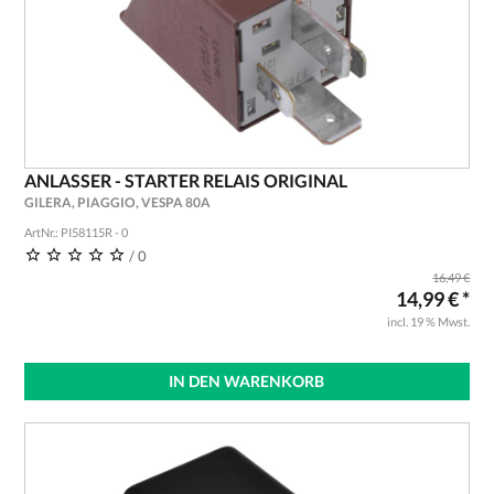
ANLASSER - STARTER RELAIS ORIGINAL
GILERA, PIAGGIO, VESPA 80A
ArtNr.: PI58115R - 0
/ 0
16,49 €
14,99 € *
incl. 19 % Mwst.
IN DEN WARENKORB