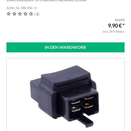
ArtNr.: SL-100-454 - 0
/ 0
11,69 €
9,90 € *
incl. 19 % Mwst.
IN DEN WARENKORB