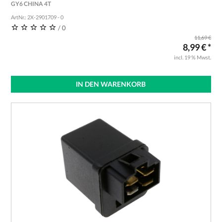
GY6 CHINA 4T
ArtNr.: 2X-2901709 - 0
/ 0
11,69 €
8,99 € *
incl. 19 % Mwst.
IN DEN WARENKORB