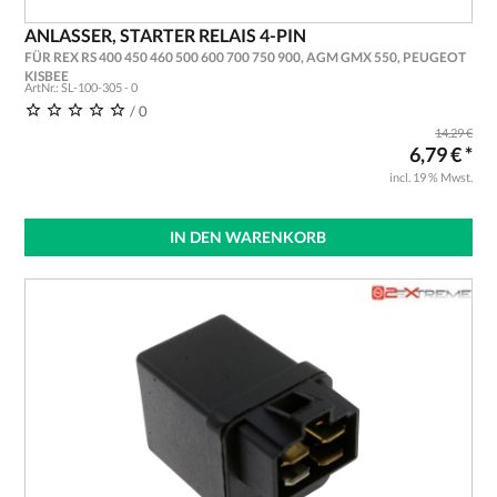
ANLASSER, STARTER RELAIS 4-PIN
FÜR REX RS 400 450 460 500 600 700 750 900, AGM GMX 550, PEUGEOT
KISBEE
ArtNr.: SL-100-305 - 0
/ 0
14,29 €
6,79 € *
incl. 19 % Mwst.
IN DEN WARENKORB