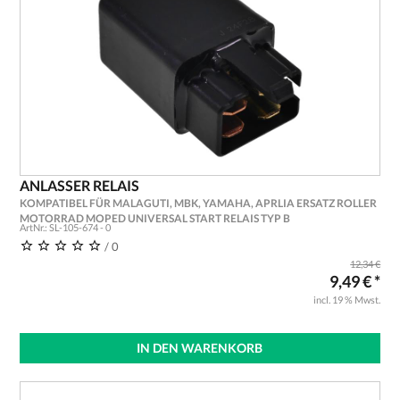
ANLASSER RELAIS
KOMPATIBEL FÜR MALAGUTI, MBK, YAMAHA, APRLIA ERSATZ ROLLER
MOTORRAD MOPED UNIVERSAL START RELAIS TYP B
ArtNr.: SL-105-674 - 0
/ 0
12,34 €
9,49 € *
incl. 19 % Mwst.
IN DEN WARENKORB