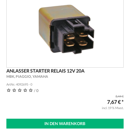
ANLASSER STARTER RELAIS 12V 20A
MBK, PIAGGIO, YAMAHA
ArtNr.: 4092695 - 0
/ 0
8,44 €
7,67 € *
incl. 19 % Mwst.
IN DEN WARENKORB