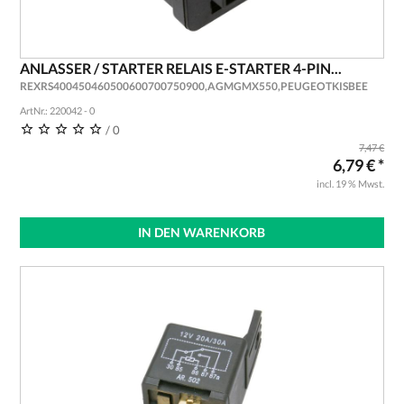
ANLASSER / STARTER RELAIS E-STARTER 4-PIN...
REXRS400450460500600700750900,AGMGMX550,PEUGEOTKISBEE
ArtNr.: 220042 - 0
/ 0
7,47 €
6,79 € *
incl. 19 % Mwst.
IN DEN WARENKORB