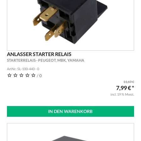
ANLASSER STARTER RELAIS
STARTERRELAIS - PEUGEOT, MBK, YAMAHA
ArtNr.: SL-100-440 - 0
/ 0
11,69 €
7,99 € *
incl. 19 % Mwst.
IN DEN WARENKORB