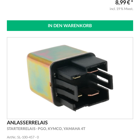
8,99 € *
incl. 19 % Mwst.
IN DEN WARENKORB
ANLASSERRELAIS
STARTERRELAIS - PGO, KYMCO, YAMAHA 4T
ArtNr.: SL-100-457 - 0