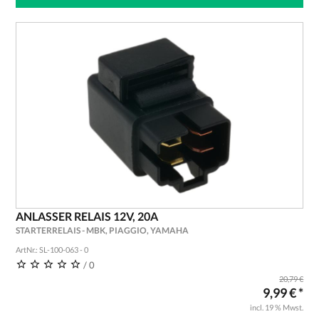
ANLASSER RELAIS 12V, 20A
STARTERRELAIS - MBK, PIAGGIO, YAMAHA
ArtNr.: SL-100-063 - 0
/ 0
20,79 €
9,99 € *
incl. 19 % Mwst.