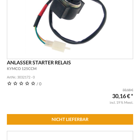
ANLASSER STARTER RELAIS
KYMCO 125CCM
ArtNr.: 3032172 - 0
/ 0
33,18 €
30,16 € *
incl. 19 % Mwst.
NICHT LIEFERBAR