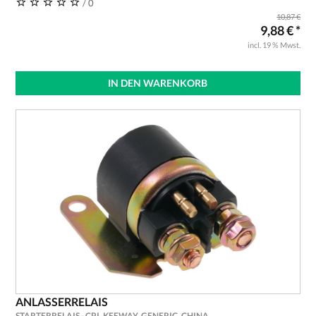
/ 0
10,87 €
9,88 € *
incl. 19 % Mwst.
IN DEN WARENKORB
ANLASSERRELAIS
STARTERRELAIS - CPI, KEEWAY, GENERIC, CHINA