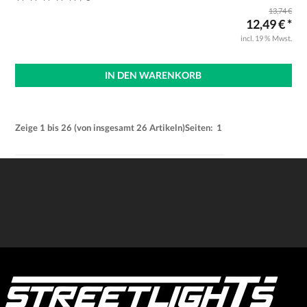
13,74 €
12,49 € *
incl. 19 % Mwst.
IN DEN WARENKORB
Zeige
1
bis
26
(von insgesamt
26
Artikeln)
Seiten:
1