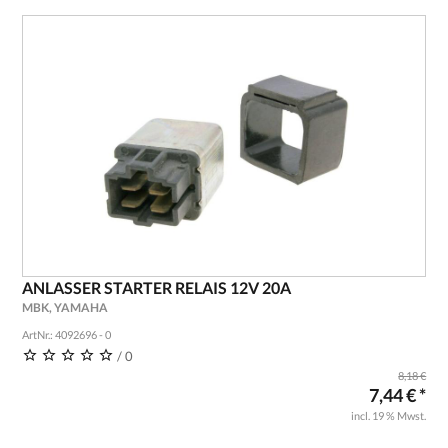
ANLASSER STARTER RELAIS 12V 20A
MBK, YAMAHA
ArtNr.: 4092696 - 0
/ 0
8,18 €
7,44 € *
incl. 19 % Mwst.