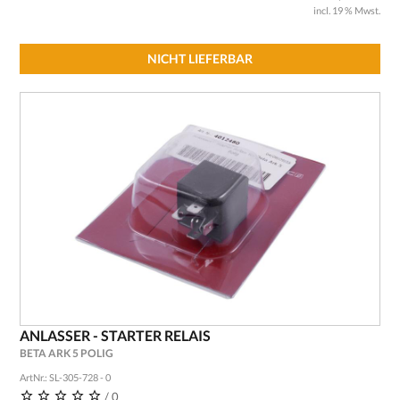
incl. 19 % Mwst.
NICHT LIEFERBAR
ANLASSER - STARTER RELAIS
BETA ARK 5 POLIG
ArtNr.: SL-305-728 - 0
/ 0