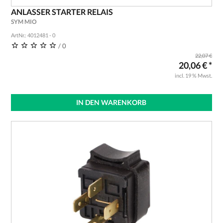
ANLASSER STARTER RELAIS
SYM MIO
ArtNr.: 4012481 - 0
/ 0
22,07 €
20,06 € *
incl. 19 % Mwst.
IN DEN WARENKORB