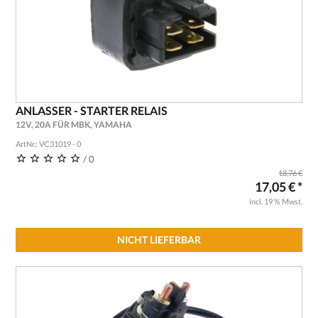
ANLASSER - STARTER RELAIS
12V, 20A FÜR MBK, YAMAHA
ArtNr.: VC31019 - 0
/ 0
18,76 €
17,05 € *
incl. 19 % Mwst.
NICHT LIEFERBAR