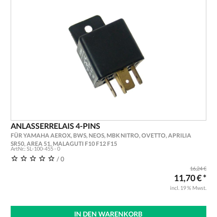
ANLASSERRELAIS 4-PINS
FÜR YAMAHA AEROX, BWS, NEOS, MBK NITRO, OVETTO, APRILIA
SR50, AREA 51, MALAGUTI F10 F12 F15
ArtNr.: SL-100-455 - 0
/ 0
16,24 €
11,70 € *
incl. 19 % Mwst.
IN DEN WARENKORB