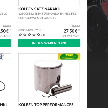
KOLBEN SATZ NARAKU
25 LC
125CCM 52,4MM FÜR HONDA SH, NES, FES,
PES, KEEWAY OUTLOOK, TE
28,05 €
30,25 €
,50 € *
ArtNr.: NK600.69 - 0
27,50 € *
/ 0
19 % Mwst.
incl. 19 % Mwst.
IN DEN WARENKORB
NKL.
KOLBEN TOP PERFORMANCES,