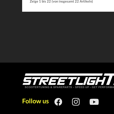
Zeige
1
bis
22
(von insgesamt
22
Artikeln)
Follow us