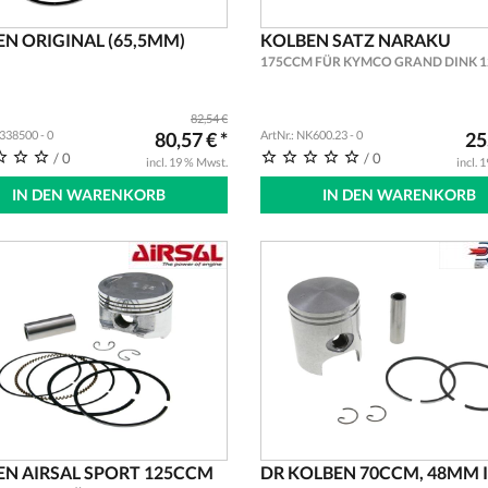
N ORIGINAL (65,5MM)
KOLBEN SATZ NARAKU
175CCM FÜR KYMCO GRAND DINK 1
82,54 €
3338500 - 0
80,57 € *
ArtNr.: NK600.23 - 0
25
/ 0
/ 0
incl. 19 % Mwst.
incl. 
IN DEN WARENKORB
IN DEN WARENKORB
EN AIRSAL SPORT 125CCM
DR KOLBEN 70CCM, 48MM I