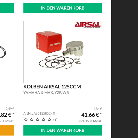
IN DEN WARENKORB
KOLBEN AIRSAL 125CCM
YAMAHA X-MAX, YZF, WR
19,49 €
44,84 €
,82 € *
ArtNr.: AS6125852 - 0
41,66 € *
/ 0
19 % Mwst.
incl. 19 % Mwst.
IN DEN WARENKORB