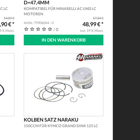
D=47,4MM
C LC
KOMPATIBEL FÜR MINARELLI AC UND LC
MOTOREN
54,89 €
57,84 €
,90 € *
ArtNr.: T9906044 - 0
48,99 € *
/ 0
19 % Mwst.
incl. 19 % Mwst.
IN DEN WARENKORB
KOLBEN SATZ NARAKU
150CCM FÜR KYMCO GRAND DINK 125 LC