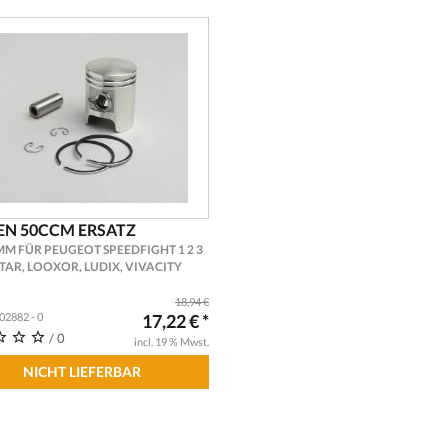
EN 50CCM ERSATZ
MM FÜR PEUGEOT SPEEDFIGHT 1 2 3
STAR, LOOXOR, LUDIX, VIVACITY
PEEDAKE 50
18,94 €
302882 - 0
17,22 € *
/ 0
incl. 19 % Mwst.
NICHT LIEFERBAR