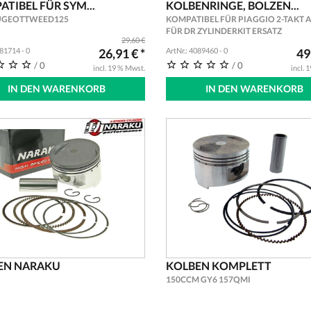
TIBEL FÜR SYM...
KOLBENRINGE, BOLZEN...
UGEOTTWEED125
KOMPATIBEL FÜR PIAGGIO 2-TAKT A
FÜR DR ZYLINDERKIT ERSATZ
29,60 €
081714 - 0
26,91 € *
ArtNr.: 4089460 - 0
49
/ 0
/ 0
incl. 19 % Mwst.
incl. 
IN DEN WARENKORB
IN DEN WARENKORB
EN NARAKU
KOLBEN KOMPLETT
150CCM GY6 157QMI