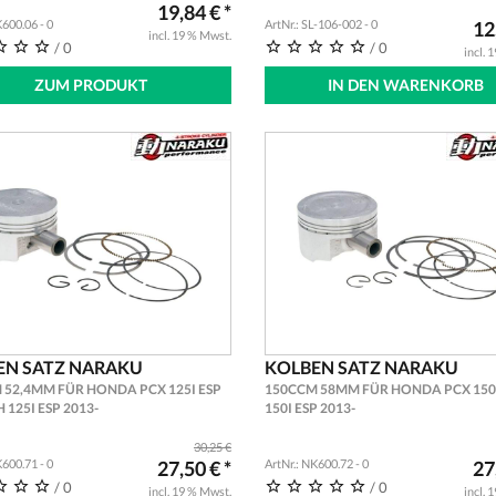
19,84 € *
K600.06 - 0
ArtNr.: SL-106-002 - 0
12
incl. 19 % Mwst.
/ 0
/ 0
incl. 
ZUM PRODUKT
IN DEN WARENKORB
EN SATZ NARAKU
KOLBEN SATZ NARAKU
 52,4MM FÜR HONDA PCX 125I ESP
150CCM 58MM FÜR HONDA PCX 150I 
H 125I ESP 2013-
150I ESP 2013-
30,25 €
K600.71 - 0
27,50 € *
ArtNr.: NK600.72 - 0
27
/ 0
/ 0
incl. 19 % Mwst.
incl. 