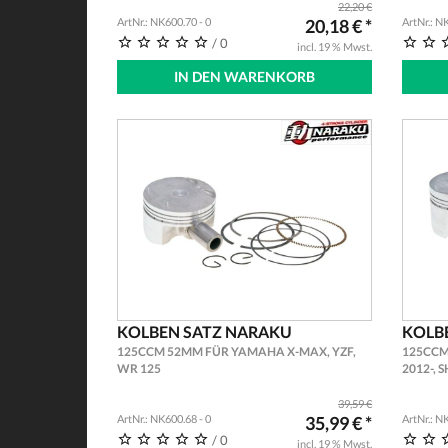
22,20 €
ArtNr.: NK600.70 - 0
20,18 € *
ArtNr.: N
/ 0
incl. 19 % Mwst.
IN DEN WARENKORB
KOLBEN SATZ NARAKU
KOLB
125CCM 52MM FÜR YAMAHA X-MAX, YZF,
125CCM
WR 125
2012-, S
39,59 €
ArtNr.: NK600.68 - 0
35,99 € *
ArtNr.: N
/ 0
incl. 19 % Mwst.