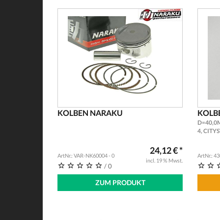
KOLBEN NARAKU
KOLB
D=40,0
4, CITY
NEW, S
24,12 € *
ArtNr.: VAR-NK60004 - 0
ArtNr.: 4
incl. 19 % Mwst.
/ 0
ZUM PRODUKT