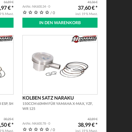
16,89 €
41,36 €
,97 € *
ArtNr.: NK600.34 - 0
37,60 € *
/ 0
19 % Mwst.
incl. 19 % Mwst.
IN DEN WARENKORB
KOLBEN SATZ NARAKU
ESP, SH
150CCM 60MM FÜR YAMAHA X-MAX, YZF,
WR 125
30,25 €
42,89 €
,50 € *
ArtNr.: NK600.78 - 0
38,99 € *
/ 0
19 % Mwst.
incl. 19 % Mwst.