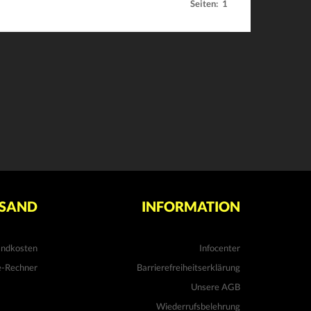
Seiten:
1
SAND
INFORMATION
andkosten
Infocenter
e-Rechner
Barrierefreiheitserklärung
Unsere AGB
Wiederrufsbelehrung