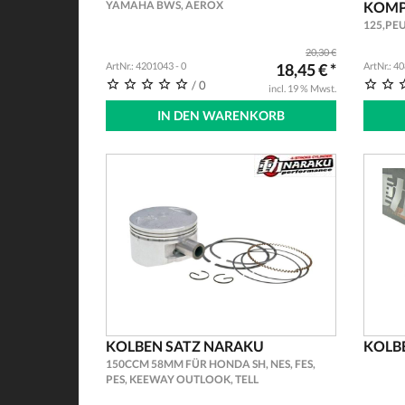
YAMAHA BWS, AEROX
KOMPA
125,PE
20,30 €
ArtNr.: 4201043 - 0
18,45 € *
ArtNr.: 4
/ 0
incl. 19 % Mwst.
IN DEN WARENKORB
KOLBEN SATZ NARAKU
KOLB
150CCM 58MM FÜR HONDA SH, NES, FES,
PES, KEEWAY OUTLOOK, TELL