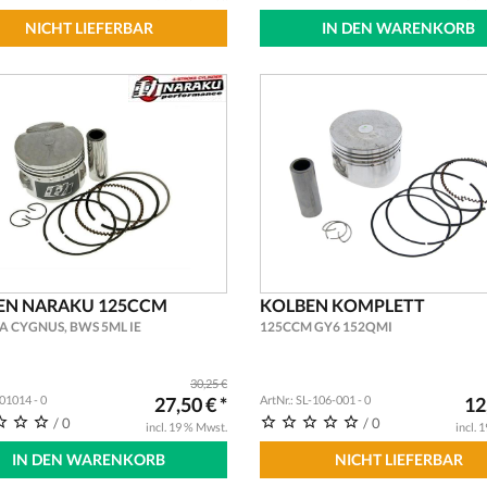
NICHT LIEFERBAR
IN DEN WARENKORB
EN NARAKU 125CCM
KOLBEN KOMPLETT
 CYGNUS, BWS 5ML IE
125CCM GY6 152QMI
30,25 €
201014 - 0
27,50 € *
ArtNr.: SL-106-001 - 0
12
/ 0
/ 0
incl. 19 % Mwst.
incl. 
IN DEN WARENKORB
NICHT LIEFERBAR