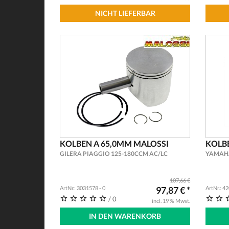
NICHT LIEFERBAR
KOLBEN A 65,0MM MALOSSI
KOLB
GILERA PIAGGIO 125-180CCM AC/LC
YAMAHA
107,66 €
ArtNr.: 3031578 - 0
97,87 € *
ArtNr.: 4
/ 0
incl. 19 % Mwst.
IN DEN WARENKORB