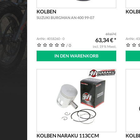
KOLBEN
KOLBE
SUZUKI BURGMAN AN 400 99-07
69,67 €
ArtNr.: 4018260 - 0
63,34 € *
ArtNr.: 4
/ 0
incl. 19 % Mwst.
IN DEN WARENKORB
KOLBEN NARAKU 113CCM
KOLB