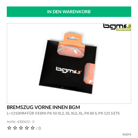
IN DEN WARENKORB
BREMSZUG VORNE INNEN BGM
L=1310MM FÜR VESPA PK 50 XL2, SS, XLS, XL, PK 80 S, PK 125 S ETS
ArtNr.: 4300652 - 0
/ 0
8,22 €