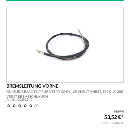
BREMSLEITUNG VORNE
GUMMIUMMANTELT FÜR VESPA COSA 125 VNR1T VNR2T, 150 CLX, 200
VSR1T BREMSSCHLAUCH
ArtNr.: 4302822 - 0
/ 0
58,87 €
53,52 € *
incl. 19 % Mwst.