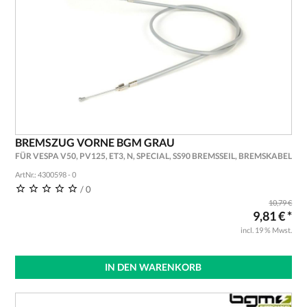
BREMSZUG VORNE BGM GRAU
FÜR VESPA V50, PV125, ET3, N, SPECIAL, SS90 BREMSSEIL, BREMSKABEL
ArtNr.: 4300598 - 0
/ 0
10,79 €
9,81 € *
incl. 19 % Mwst.
IN DEN WARENKORB