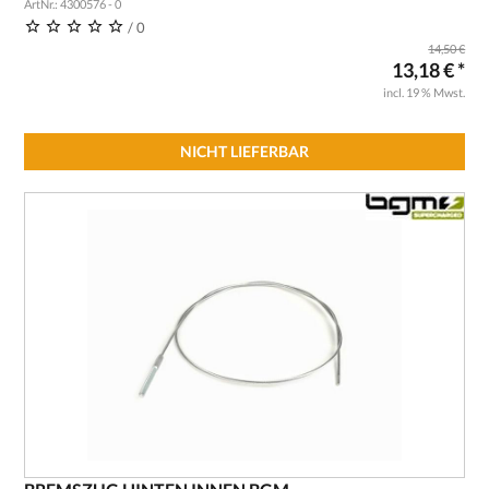
ArtNr.: 4300576 - 0
/ 0
14,50 €
13,18 € *
incl. 19 % Mwst.
NICHT LIEFERBAR