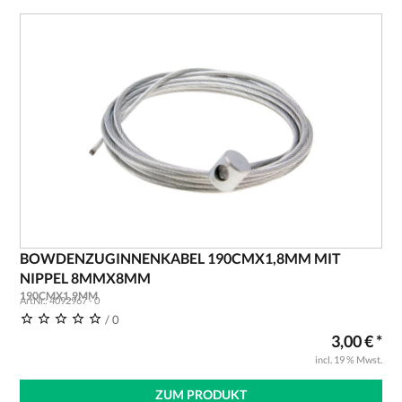
BOWDENZUGINNENKABEL 190CMX1,8MM MIT
NIPPEL 8MMX8MM
190CMX1,9MM
ArtNr.: 4092967 - 0
/ 0
3,00 € *
incl. 19 % Mwst.
ZUM PRODUKT