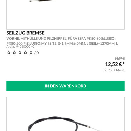
SEILZUG BREMSE
VORNE, MITHÜLLE UND PILZNIPPEL, FÜRVESPA PK50-80 S:LUSSO:
PX80-200:P:E:LUSSO:MY:98:T5, Ø 1,9MM:6,0MM, L (SEIL)=1270MM, L
ArtNr.: 94060000 - 0
(HÜLLE)=1150MM,
/ 0
13,77 €
12,52 € *
incl. 19 % Mwst.
IN DEN WARENKORB