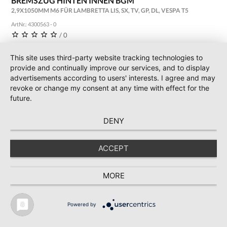
BREMSZUG HINTEN INNEN BGM
2,9X1050MM M6 FÜR LAMBRETTA LIS, SX, TV, GP, DL, VESPA T5
ArtNr.: 4300563 - 0
/ 0
11,77 €
10,70 € *
This site uses third-party website tracking technologies to
incl. 19 % Mwst.
provide and continually improve our services, and to display
advertisements according to users' interests. I agree and may
revoke or change my consent at any time with effect for the
IN DEN WARENKORB
future.
DENY
ACCEPT
MORE
Powered by
* Preise inkl. MwSt., zzgl. Versand