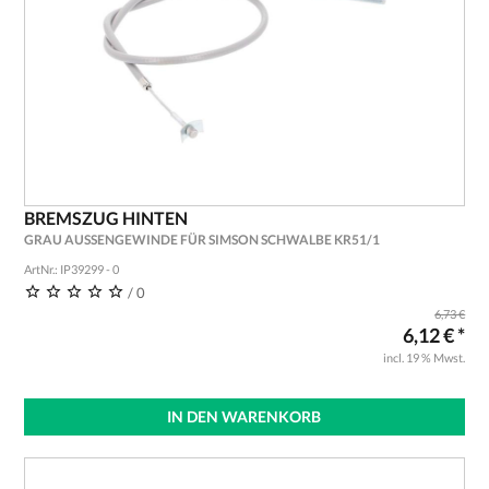
BREMSZUG HINTEN
GRAU AUSSENGEWINDE FÜR SIMSON SCHWALBE KR51/1
ArtNr.: IP39299 - 0
/ 0
6,73 €
6,12 € *
incl. 19 % Mwst.
IN DEN WARENKORB