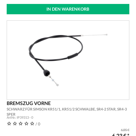
IN DEN WARENKORB
BREMSZUG VORNE
SCHWARZ FÜR SIMSON KR51/1, KR51/2 SCHWALBE, SR4-2 STAR, SR4-3
SPER
ArtNr.: IP39313 - 0
/ 0
6,85 €
6,23 € *