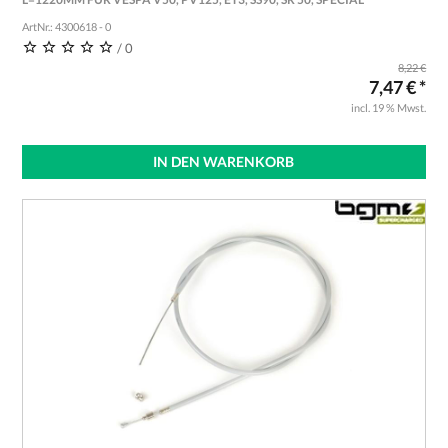
ArtNr.: 4300618 - 0
/ 0
8,22 €
7,47 € *
incl. 19 % Mwst.
IN DEN WARENKORB