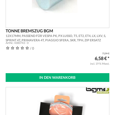
TONNE BREMSZUG BGM
12X17MM, PASSEND FÜR VESPA PK, PX LUSSO, T5, ET2, ET4, LX, LXV, S,
SPRINT 4T, PRIMAVERA 4T, PIAGGIO SFERA, SKR, TPH, ZIP ERSATZ
ArtNr.: 4300743 - 0
/ 0
7,24 €
6,58 € *
incl. 19 % Mwst.
IN DEN WARENKORB