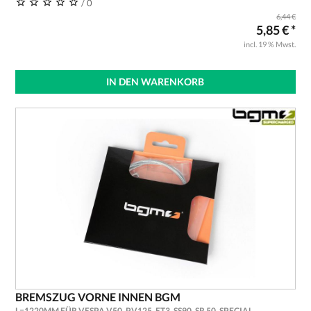
/ 0
6,44 €
5,85 € *
incl. 19 % Mwst.
IN DEN WARENKORB
BREMSZUG VORNE INNEN BGM
L=1220MM FÜR VESPA V50, PV125, ET3, SS90, SR 50, SPECIAL