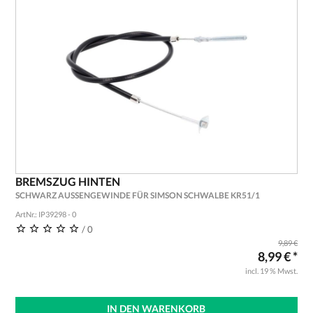
BREMSZUG HINTEN
SCHWARZ AUSSENGEWINDE FÜR SIMSON SCHWALBE KR51/1
ArtNr.: IP39298 - 0
/ 0
9,89 €
8,99 € *
incl. 19 % Mwst.
IN DEN WARENKORB