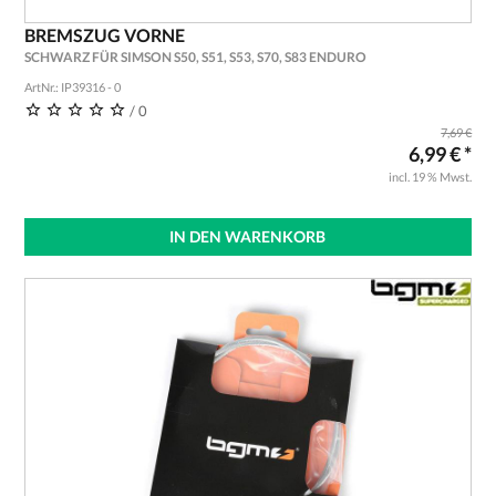
BREMSZUG VORNE
SCHWARZ FÜR SIMSON S50, S51, S53, S70, S83 ENDURO
ArtNr.: IP39316 - 0
/ 0
7,69 €
6,99 € *
incl. 19 % Mwst.
IN DEN WARENKORB