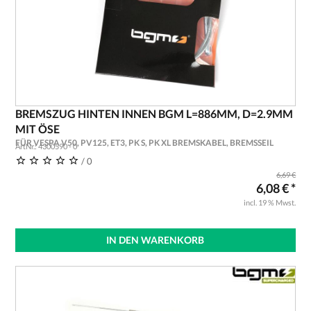
BREMSZUG HINTEN INNEN BGM L=886MM, D=2.9MM
MIT ÖSE
FÜR VESPA V50, PV125, ET3, PK S, PK XL BREMSKABEL, BREMSSEIL
ArtNr.: 4300590 - 0
/ 0
6,69 €
6,08 € *
incl. 19 % Mwst.
IN DEN WARENKORB