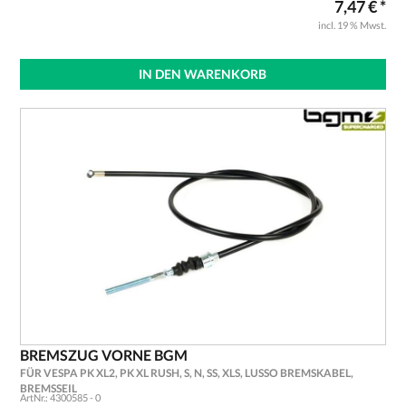
7,47 € *
incl. 19 % Mwst.
IN DEN WARENKORB
BREMSZUG VORNE BGM
FÜR VESPA PK XL2, PK XL RUSH, S, N, SS, XLS, LUSSO BREMSKABEL,
BREMSSEIL
ArtNr.: 4300585 - 0