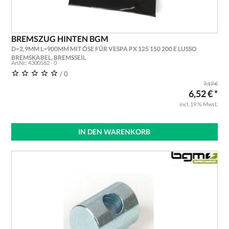
BREMSZUG HINTEN BGM
D=2,9MM L=900MM MIT ÖSE FÜR VESPA PX 125 150 200 E LUSSO
BREMSKABEL, BREMSSEIL
ArtNr.: 4300582 - 0
/ 0
7,17 €
6,52 € *
incl. 19 % Mwst.
IN DEN WARENKORB