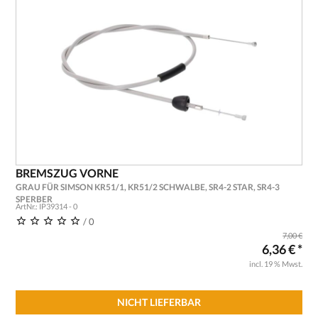
BREMSZUG VORNE
GRAU FÜR SIMSON KR51/1, KR51/2 SCHWALBE, SR4-2 STAR, SR4-3
SPERBER
ArtNr.: IP39314 - 0
/ 0
7,00 €
6,36 € *
incl. 19 % Mwst.
NICHT LIEFERBAR