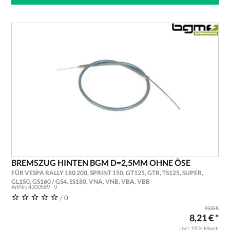
BREMSZUG HINTEN BGM D=2,5MM OHNE ÖSE
FÜR VESPA RALLY 180 200, SPRINT 150, GT125, GTR, TS125, SUPER,
GL150, GS160 / GS4, SS180, VNA, VNB, VBA, VBB
ArtNr.: 4300589 - 0
/ 0
9,03 €
8,21 € *
incl. 19 % Mwst.