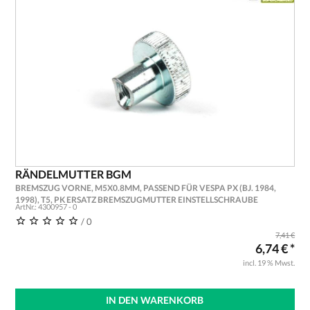
RÄNDELMUTTER BGM
BREMSZUG VORNE, M5X0.8MM, PASSEND FÜR VESPA PX (BJ. 1984,
1998), T5, PK ERSATZ BREMSZUGMUTTER EINSTELLSCHRAUBE
ArtNr.: 4300957 - 0
/ 0
7,41 €
6,74 € *
incl. 19 % Mwst.
IN DEN WARENKORB