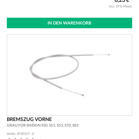
incl. 19 % Mwst.
IN DEN WARENKORB
BREMSZUG VORNE
GRAU FÜR SIMSON S50, S51, S53, S70, S83
ArtNr.: IP39317 - 0