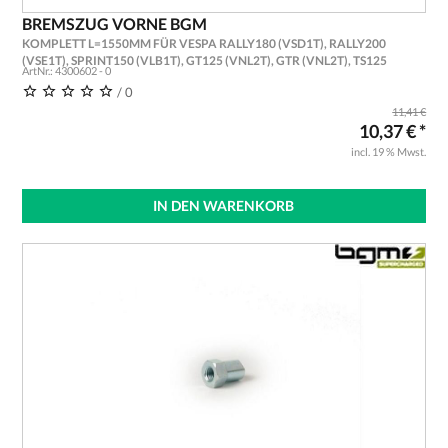
BREMSZUG VORNE BGM
KOMPLETT L=1550MM FÜR VESPA RALLY180 (VSD1T), RALLY200
(VSE1T), SPRINT150 (VLB1T), GT125 (VNL2T), GTR (VNL2T), TS125
ArtNr.: 4300602 - 0
(VNL3T), GL150 (VLA1T) BREMSKABEL, BREMSSEIL
/ 0
11,41 €
10,37 € *
incl. 19 % Mwst.
IN DEN WARENKORB