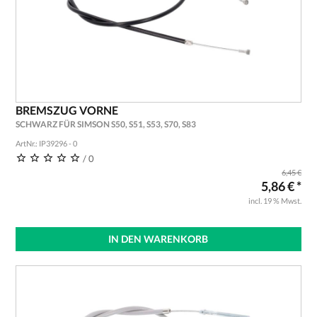
BREMSZUG VORNE
SCHWARZ FÜR SIMSON S50, S51, S53, S70, S83
ArtNr.: IP39296 - 0
/ 0
6,45 €
5,86 € *
incl. 19 % Mwst.
IN DEN WARENKORB