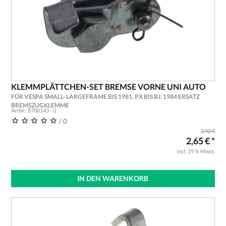
KLEMMPLÄTTCHEN-SET BREMSE VORNE UNI AUTO
FÜR VESPA SMALL- LARGEFRAME BIS 1981, PX BIS BJ. 1984 ERSATZ
BREMSZUGKLEMME
ArtNr.: 8700143 - 0
/ 0
2,92 €
2,65 € *
incl. 19 % Mwst.
IN DEN WARENKORB