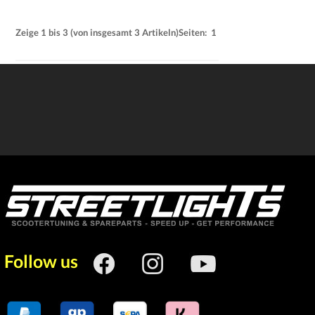
Zeige
1
bis
3
(von insgesamt
3
Artikeln)
Seiten:
1
Follow us