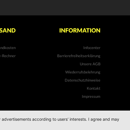
SAND
INFORMATION
andkosten
Infocenter
e-Rechner
Barrierefreiheitserklärung
Unsere AGB
Wiederrufsbelehrung
Datenschutzhinweise
Kontakt
Impressum
ay advertisements according to users' interests. I agree and may