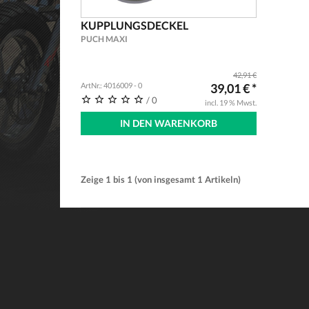
KUPPLUNGSDECKEL
PUCH MAXI
42,91 €
ArtNr.: 4016009 - 0
39,01 € *
/ 0
incl. 19 % Mwst.
IN DEN WARENKORB
Zeige
1
bis
1
(von insgesamt
1
Artikeln)