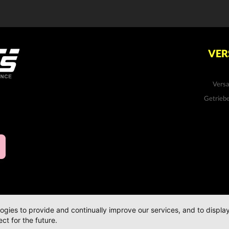
VER
Vers
Getrieb
logies to provide and continually improve our services, and to displ
ct for the future.