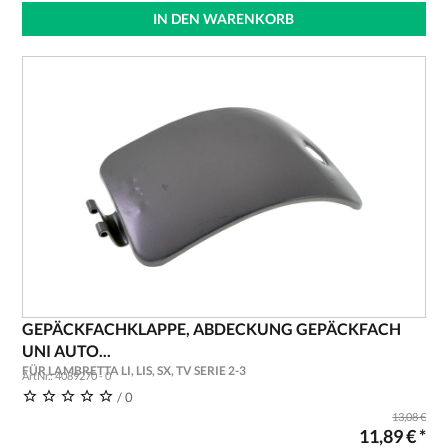
IN DEN WARENKORB
GEPÄCKFACHKLAPPE, ABDECKUNG GEPÄCKFACH
UNI AUTO...
FÜR LAMBRETTA LI, LIS, SX, TV SERIE 2-3
ArtNr.: 4089270 - 0
/ 0
13,08 €
11,89 € *