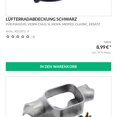
LÜFTERRADABDECKUNG SCHWARZ
FÜR PIAGGIO, VESPA CIAO, SI, MOFA, MOPED, CLASSIC, ERSATZ
ArtNr.: 4021952 - 0
/ 0
9,89 €
8,99 € *
incl. 19 % Mwst.
IN DEN WARENKORB