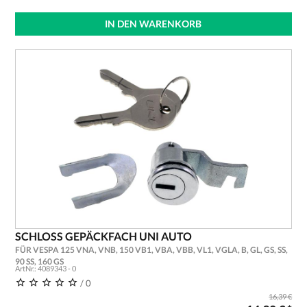
IN DEN WARENKORB
SCHLOSS GEPÄCKFACH UNI AUTO
FÜR VESPA 125 VNA, VNB, 150 VB1, VBA, VBB, VL1, VGLA, B, GL, GS, SS,
90 SS, 160 GS
ArtNr.: 4089343 - 0
/ 0
16,39 €