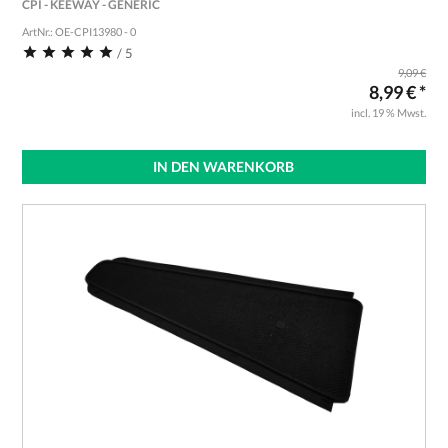
CPI - KEEWAY - GENERIC
ArtNr.: OE-CPI13980 - 0
/ 5
9,09 €
8,99 € *
incl. 19 % Mwst.
IN DEN WARENKORB