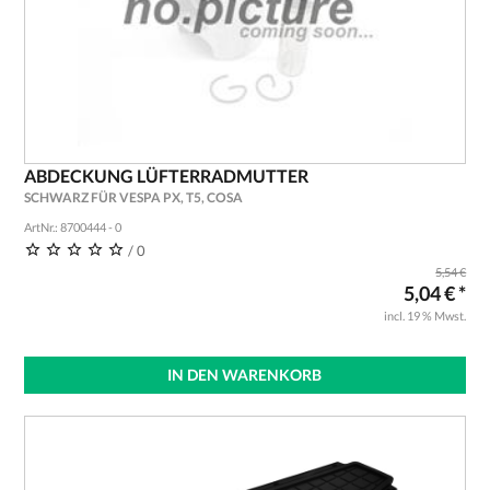
ABDECKUNG LÜFTERRADMUTTER
SCHWARZ FÜR VESPA PX, T5, COSA
ArtNr.: 8700444 - 0
/ 0
5,54 €
5,04 € *
incl. 19 % Mwst.
IN DEN WARENKORB