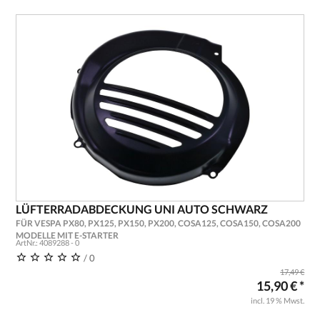
LÜFTERRADABDECKUNG UNI AUTO SCHWARZ
FÜR VESPA PX80, PX125, PX150, PX200, COSA125, COSA150, COSA200
MODELLE MIT E-STARTER
ArtNr.: 4089288 - 0
/ 0
17,49 €
15,90 € *
incl. 19 % Mwst.