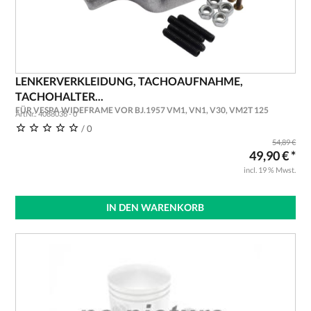
LENKERVERKLEIDUNG, TACHOAUFNAHME,
TACHOHALTER...
FÜR VESPA WIDEFRAME VOR BJ.1957 VM1, VN1, V30, VM2T 125
ArtNr.: 4088036 - 0
/ 0
54,89 €
49,90 € *
incl. 19 % Mwst.
IN DEN WARENKORB