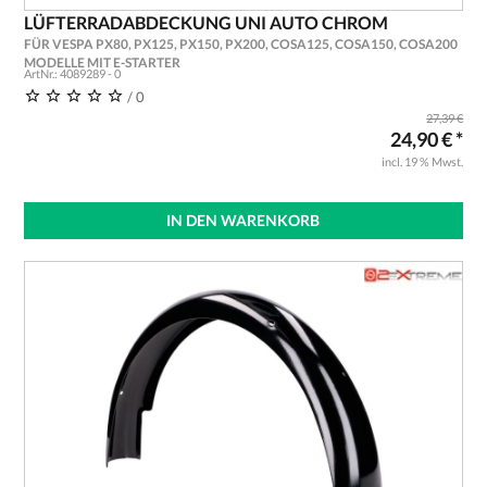
LÜFTERRADABDECKUNG UNI AUTO CHROM
FÜR VESPA PX80, PX125, PX150, PX200, COSA125, COSA150, COSA200
MODELLE MIT E-STARTER
ArtNr.: 4089289 - 0
/ 0
27,39 €
24,90 € *
incl. 19 % Mwst.
IN DEN WARENKORB