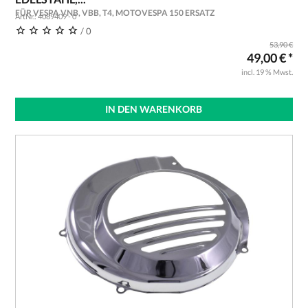
FÜR VESPA VNB, VBB, T4, MOTOVESPA 150 ERSATZ
ArtNr.: 4089409 - 0
/ 0
53,90 €
49,00 € *
incl. 19 % Mwst.
IN DEN WARENKORB