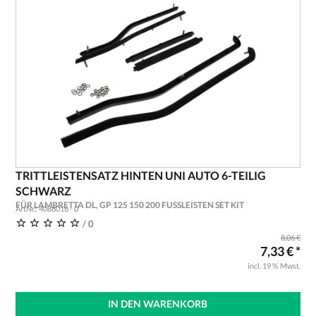
TRITTLEISTENSATZ HINTEN UNI AUTO 6-TEILIG
SCHWARZ
FÜR LAMBRETTA DL, GP 125 150 200 FUSSLEISTEN SET KIT
ArtNr.: 4088016 - 0
/ 0
8,06 €
7,33 € *
incl. 19 % Mwst.
IN DEN WARENKORB