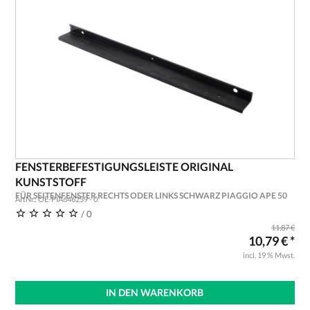
FENSTERBEFESTIGUNGSLEISTE ORIGINAL
KUNSTSTOFF
FÜR SEITENFENSTER RECHTS ODER LINKS SCHWARZ PIAGGIO APE 50
ArtNr.: OE-PIA646259 - 0
/ 0
11,87 €
10,79 € *
incl. 19 % Mwst.
IN DEN WARENKORB