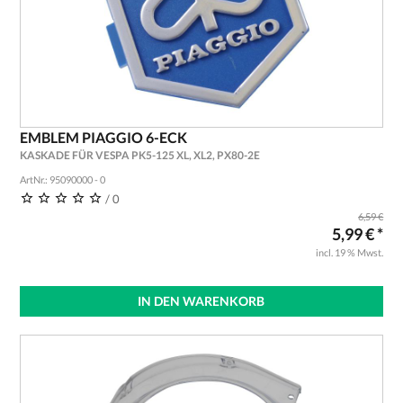
EMBLEM PIAGGIO 6-ECK
KASKADE FÜR VESPA PK5-125 XL, XL2, PX80-2E
ArtNr.: 95090000 - 0
/ 0
6,59 €
5,99 € *
incl. 19 % Mwst.
IN DEN WARENKORB