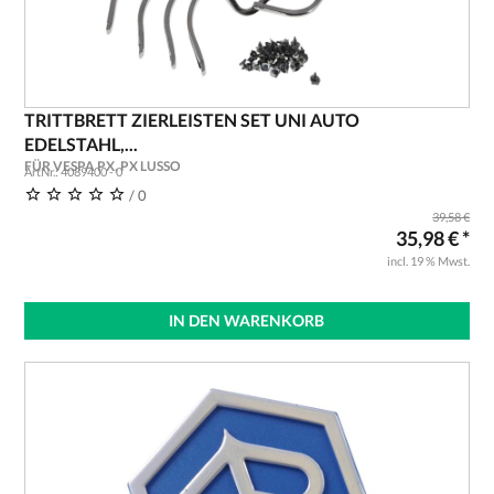
TRITTBRETT ZIERLEISTEN SET UNI AUTO
EDELSTAHL,...
FÜR VESPA PX, PX LUSSO
ArtNr.: 4089400 - 0
/ 0
39,58 €
35,98 € *
incl. 19 % Mwst.
IN DEN WARENKORB