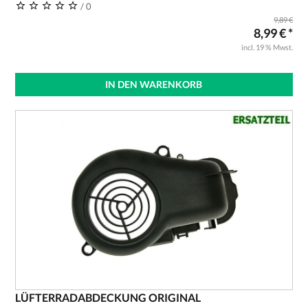
/ 0
9,89 €
8,99 € *
incl. 19 % Mwst.
IN DEN WARENKORB
LÜFTERRADABDECKUNG ORIGINAL