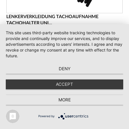
LENKERVERKLEIDUNG TACHOAUFNAHME
TACHOHALTER UNI...
FÜR VESPA WIDEFRAME VOR BJ.1957 VM1, VN1, V30, VM2T 125
ArtNr.: 4088037 - 0
This site uses third-party website tracking technologies to
/ 0
provide and continually improve our services, and to display
43,89 €
advertisements according to users' interests. I agree and may
39,90 € *
revoke or change my consent at any time with effect for the
incl. 19 % Mwst.
future.
DENY
IN DEN WARENKORB
ACCEPT
MORE
Powered by
* Preise inkl. MwSt., zzgl. Versand