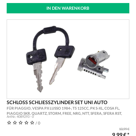
IN DEN WARENKORB
SCHLOSS SCHLIESSZYLINDER SET UNI AUTO
FÜR PIAGGIO, VESPA PX LUSSO 1984-, T5 125CC, PK S-XL, COSA FL,
PIAGGIO SKR, QUARTZ, STORM, FREE, NRG, NTT, SFERA, SFERA RST,
ArtNr.: 4089293 - 0
TPH, TPH X, TPH XR
/ 0
10,99 €
9,99 € *