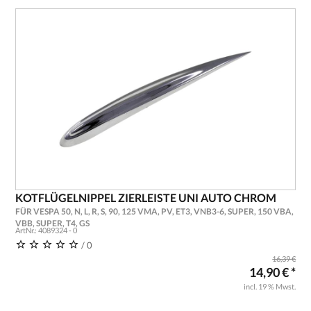
KOTFLÜGELNIPPEL ZIERLEISTE UNI AUTO CHROM
FÜR VESPA 50, N, L, R, S, 90, 125 VMA, PV, ET3, VNB3-6, SUPER, 150 VBA,
VBB, SUPER, T4, GS
ArtNr.: 4089324 - 0
/ 0
16,39 €
14,90 € *
incl. 19 % Mwst.