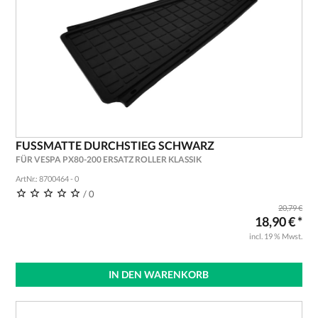
FUSSMATTE DURCHSTIEG SCHWARZ
FÜR VESPA PX80-200 ERSATZ ROLLER KLASSIK
ArtNr.: 8700464 - 0
/ 0
20,79 €
18,90 € *
incl. 19 % Mwst.
IN DEN WARENKORB