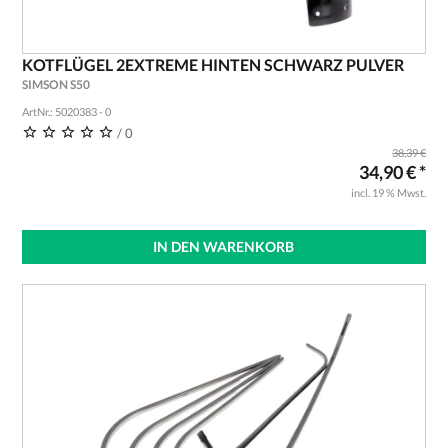
KOTFLÜGEL 2EXTREME HINTEN SCHWARZ PULVER
SIMSON S50
ArtNr.: 5020383 - 0
/ 0
38,39 €
34,90 € *
incl. 19 % Mwst.
IN DEN WARENKORB