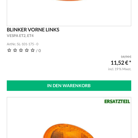
BLINKER VORNE LINKS
VESPA ET2, ET4
ArtNr.: SL-101-175 - 0
/ 0
14,94 €
11,52 € *
incl. 19 % Mwst.
IN DEN WARENKORB