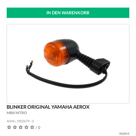
IN DEN WARENKORB
BLINKER ORIGINAL YAMAHA AEROX
MBK NITRO
ArtNr.: 2902679 - 0
/ 0
10,05 €