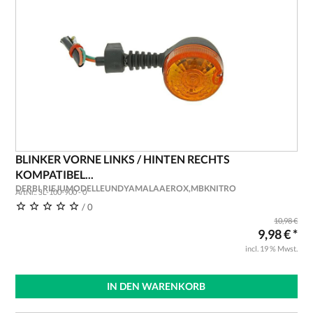
BLINKER VORNE LINKS / HINTEN RECHTS
KOMPATIBEL...
DERBI,RIEJUMODELLEUNDYAMALAAEROX,MBKNITRO
ArtNr.: SL-100-900 - 0
/ 0
10,98 €
9,98 € *
incl. 19 % Mwst.
IN DEN WARENKORB