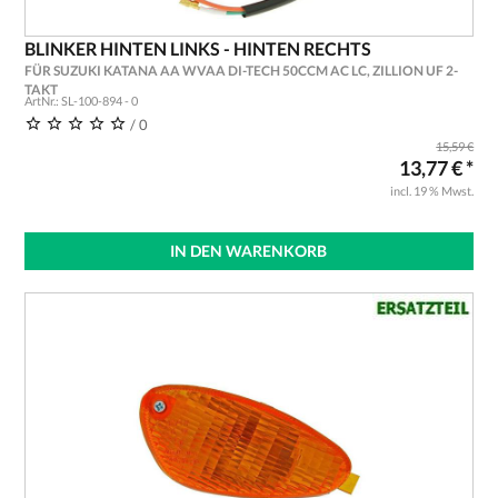
BLINKER HINTEN LINKS - HINTEN RECHTS
FÜR SUZUKI KATANA AA WVAA DI-TECH 50CCM AC LC, ZILLION UF 2-
TAKT
ArtNr.: SL-100-894 - 0
/ 0
15,59 €
13,77 € *
incl. 19 % Mwst.
IN DEN WARENKORB