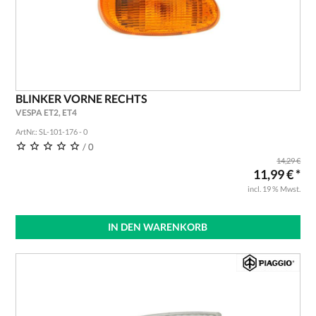
BLINKER VORNE RECHTS
VESPA ET2, ET4
ArtNr.: SL-101-176 - 0
/ 0
14,29 €
11,99 € *
incl. 19 % Mwst.
IN DEN WARENKORB