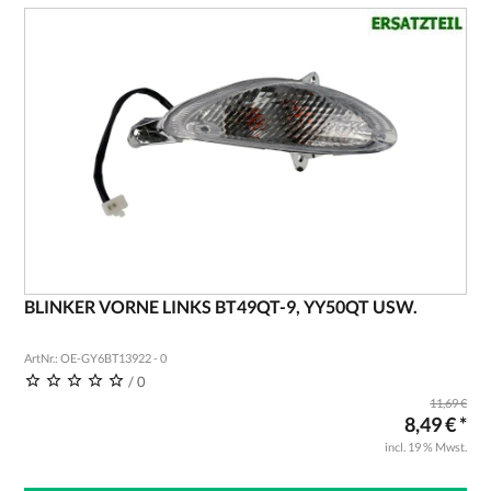
BLINKER VORNE LINKS BT49QT-9, YY50QT USW.
ArtNr.: OE-GY6BT13922 - 0
/ 0
11,69 €
8,49 € *
incl. 19 % Mwst.