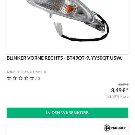
BLINKER VORNE RECHTS - BT49QT-9, YY50QT USW.
ArtNr.: OE-GY6BT13923 - 0
/ 0
11,69 €
8,49 € *
incl. 19 % Mwst.
IN DEN WARENKORB