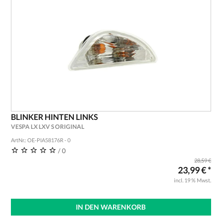
BLINKER HINTEN LINKS
VESPA LX LXV S ORIGINAL
ArtNr.: OE-PIA58176R - 0
/ 0
28,59 €
23,99 € *
incl. 19 % Mwst.
IN DEN WARENKORB