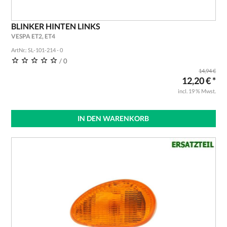
BLINKER HINTEN LINKS
VESPA ET2, ET4
ArtNr.: SL-101-214 - 0
/ 0
14,94 €
12,20 € *
incl. 19 % Mwst.
IN DEN WARENKORB