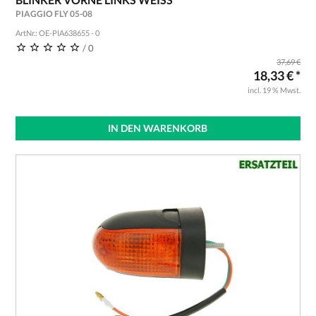
PIAGGIO FLY 05-08
ArtNr.: OE-PIA638655 - 0
/ 0
37,69 €
18,33 € *
incl. 19 % Mwst.
IN DEN WARENKORB