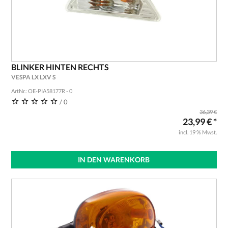
BLINKER HINTEN RECHTS
VESPA LX LXV S
ArtNr.: OE-PIA58177R - 0
/ 0
36,39 €
23,99 € *
incl. 19 % Mwst.
IN DEN WARENKORB