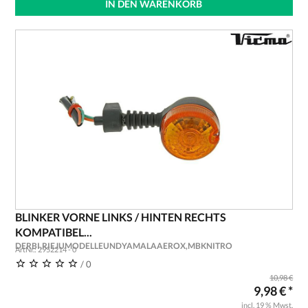
IN DEN WARENKORB
BLINKER VORNE LINKS / HINTEN RECHTS
KOMPATIBEL...
DERBI,RIEJUMODELLEUNDYAMALAAEROX,MBKNITRO
ArtNr.: 2952214 - 0
/ 0
10,98 €
9,98 € *
incl. 19 % Mwst.