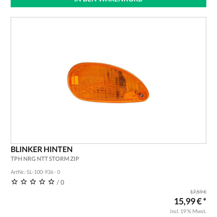
BLINKER HINTEN
TPH NRG NTT STORM ZIP
ArtNr.: SL-100-936 - 0
/ 0
17,59 €
15,99 € *
incl. 19 % Mwst.