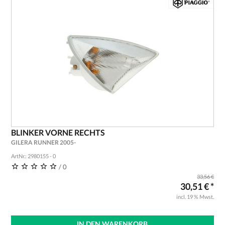
BLINKER VORNE RECHTS
GILERA RUNNER 2005-
ArtNr.: 2980155 - 0
/ 0
33,56 €
30,51 € *
incl. 19 % Mwst.
IN DEN WARENKORB