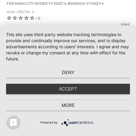
FÜR MAWI CITY SPIDER YY 50QT-4, BENZHOU YY50QT-4
ArtNr.: 2981734 - 0
/ 0
3,18 €
2,89 € *
This site uses third-party website tracking technologies to
incl. 19 % Mwst.
provide and continually improve our services, and to display
advertisements according to users' interests. I agree and may
revoke or change my consent at any time with effect for the
IN DEN WARENKORB
future.
DENY
ACCEPT
MORE
Powered by
* Preise inkl. MwSt., zzgl. Versand