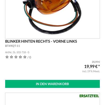
BLINKER HINTEN RECHTS - VORNE LINKS
BT49QT-11
ArtNr.: SL-103-718 - 0
/ 0
25,99 €
19,99 € *
incl. 19 % Mwst.
IN DEN WARENKORB