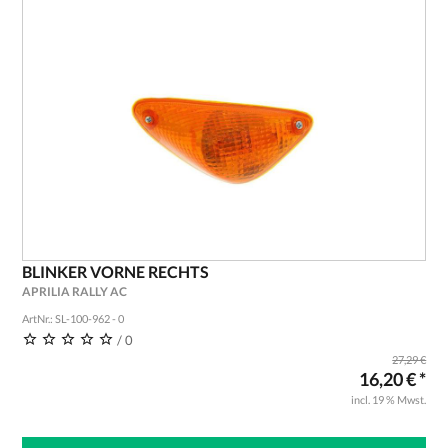
BLINKER VORNE RECHTS
APRILIA RALLY AC
ArtNr.: SL-100-962 - 0
/ 0
27,29 €
16,20 € *
incl. 19 % Mwst.