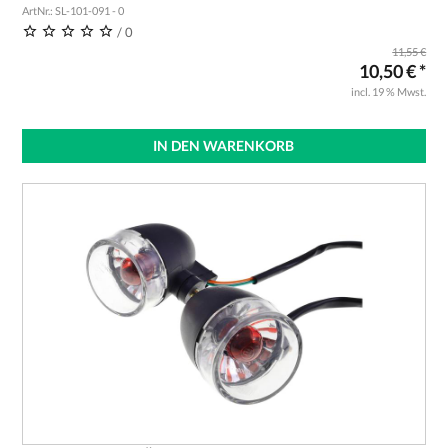
ArtNr.: SL-101-091 - 0
/ 0
11,55 €
10,50 € *
incl. 19 % Mwst.
IN DEN WARENKORB