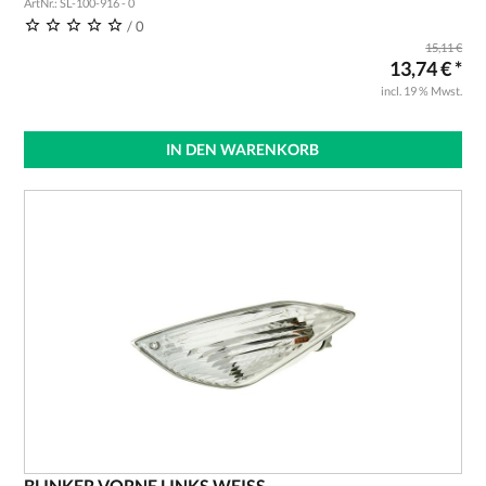
ArtNr.: SL-100-916 - 0
/ 0
15,11 €
13,74 € *
incl. 19 % Mwst.
IN DEN WARENKORB
BLINKER VORNE LINKS WEISS