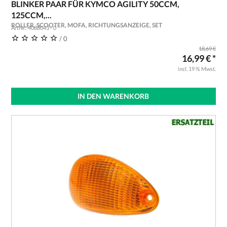
BLINKER PAAR FÜR KYMCO AGILITY 50CCM,
125CCM,...
ROLLER, SCOOTER, MOFA, RICHTUNGSANZEIGE, SET
ArtNr.: 4088043 - 0
/ 0
18,69 €
16,99 € *
incl. 19 % Mwst.
IN DEN WARENKORB