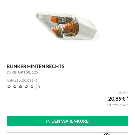
BLINKER HINTEN RECHTS
DERBI GP1 50, 125
ArtNr.: SL-101-586 - 0
/ 0
25,99 €
20,89 € *
incl. 19 % Mwst.
IN DEN WARENKORB