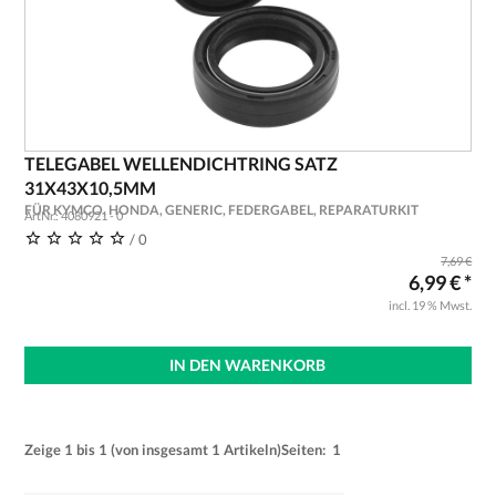
TELEGABEL WELLENDICHTRING SATZ
31X43X10,5MM
FÜR KYMCO, HONDA, GENERIC, FEDERGABEL, REPARATURKIT
ArtNr.: 4080921 - 0
/ 0
7,69 €
6,99 € *
incl. 19 % Mwst.
IN DEN WARENKORB
Zeige
1
bis
1
(von insgesamt
1
Artikeln)
Seiten:
1