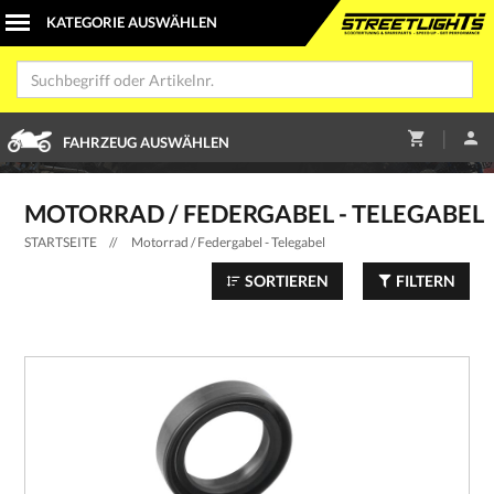
|
FAHRZEUG AUSWÄHLEN
MOTORRAD / FEDERGABEL - TELEGABEL
STARTSEITE
//
Motorrad / Federgabel - Telegabel
SORTIEREN
FILTERN