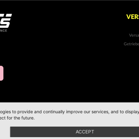
VER
Vers
Getrieb
logies to provide and continually improve our services, and to displ
ct for the future.
ACCEPT