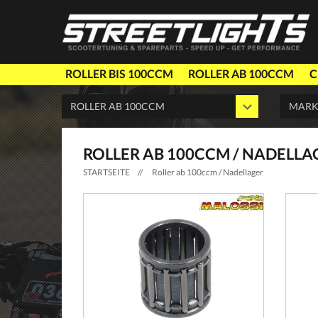
ROLLER BIS 100CCM
ROLLER AB 100CCM
C
ROLLER AB 100CCM / NADELLA
STARTSEITE
//
Roller ab 100ccm / Nadellager