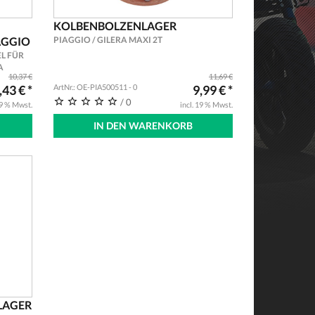
KOLBENBOLZENLAGER
AGGIO
PIAGGIO / GILERA MAXI 2T
L FÜR
A
10,37 €
11,69 €
,43 € *
ArtNr.: OE-PIA500511 - 0
9,99 € *
/ 0
19 % Mwst.
incl. 19 % Mwst.
IN DEN WARENKORB
LAGER