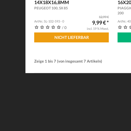
14X18X16,8MM
16X2
PEUGEOT 100, SX 85
PIAGGIO
200
12,99 €
ArtNr.: SL-102-593 - 0
9,99 € *
ArtNr.: 4
/ 0
incl. 19 % Mwst.
NICHT LIEFERBAR
Zeige
1
bis
7
(von insgesamt
7
Artikeln)