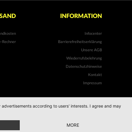
SAND
INFORMATION
andkosten
Infocenter
e-Rechner
Barrierefreiheitserklärung
Unsere AGB
Wiederrufsbelehrung
Datenschutzhinweise
Kontakt
Impressum
ay advertisements according to users' interests. I agree and may
MORE