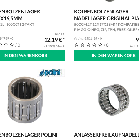
ENBOLZENLAGER
KOLBENBOLZENLAGER
8X16,5MM
NADELLAGER ORIGINAL PI
LLI 100CCM 2-TAKT
50CCM 2T 12X17X13MM KOMPATIBE
PIAGGIO NRG, ZIP, TPH, FREE, GILER
13,41 €
RUNNER ROLLER ERSATZ LAGER
094789 - 0
12,19 € *
ArtNr.: 8501489 - 0
9
/ 0
/ 0
incl. 19 % Mwst.
incl. 
IN DEN WARENKORB
IN DEN WARENKORB
ENBOLZENLAGER POLINI
ANLASSERFREILAUFNADEL