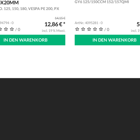
0X20MM
GY6 125/150CCM 152/157QMI
. 125, 150, 180, VESPA PE 200, PX
14,15 €
094794 - 0
12,86 € *
ArtNr.: 4095281 - 0
5
/ 0
/ 0
incl. 19 % Mwst.
incl. 
IN DEN WARENKORB
IN DEN WARENKORB