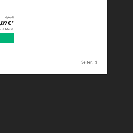
6,48 €
,89 € *
19 % Mwst.
Seiten:
1