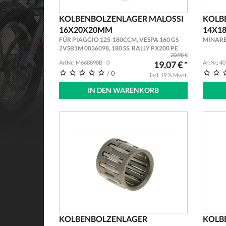
KOLBENBOLZENLAGER MALOSSI
KOLB
16X20X20MM
14X1
FÜR PIAGGIO 125-180CCM, VESPA 160 GS
MINARE
2VSB1M 0036098, 180 SS, RALLY PX200 PE
20,98 €
LUSSO, COSA, T5
ArtNr.: M668898B - 0
19,07 € *
ArtNr.: 4
/ 0
incl. 19 % Mwst.
IN DEN WARENKORB
KOLBENBOLZENLAGER
KOLB