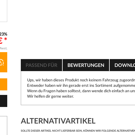
23%
€ *
Mwst.
PASSEND FÜR
BEWERTUNGEN
DOWNL
Ups, wir haben dieses Produkt noch keinem Fahrzeug zugeordn
Entweder haben wir ihn gerade erst ins Sortiment aufgenomme
Wenn du Fragen haben solltest, dann wende dich einfach an un
Wir helfen dir gerne weiter.
ALTERNATIVARTIKEL
SOLLTE DIESER ARTIKEL NICHT LIEFERBAR SEIN, KÖNNEN WIR FOLGENDE ALTERNATIVE