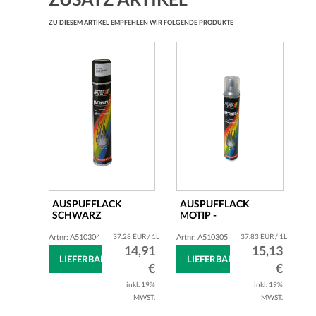
ZU DIESEM ARTIKEL EMPFEHLEN WIR FOLGENDE PRODUKTE
AUSPUFFLACK
AUSPUFFLACK
SCHWARZ
MOTIP -
(650GRAD)
HITZEBESTÄNDIG -
HITZEBESTÄNDIG...
400ML -...
Artnr: A510304
37.28 EUR / 1L
Artnr: A510305
37.83 EUR / 1L
14,91
15,13
LIEFERBAR
LIEFERBAR
€
€
inkl. 19%
inkl. 19%
MWST.
MWST.