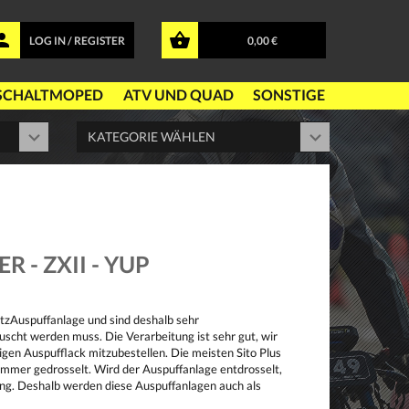
LOG IN / REGISTER
0,00 €
SCHALTMOPED
ATV UND QUAD
SONSTIGE
 - ZXII - YUP
atzAuspuffanlage und sind deshalb sehr
uscht werden muss. Die Verarbeitung ist sehr gut, wir
gen Auspufflack mitzubestellen. Die meisten Sito Plus
ümmer gedrosselt. Wird der Auspuffanlage entdrosselt,
ung. Deshalb werden diese Auspuffanlagen auch als