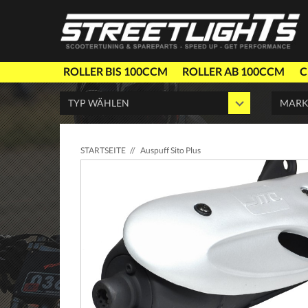
ROLLER BIS 100CCM
ROLLER AB 100CCM
C
STARTSEITE
//
Auspuff Sito Plus