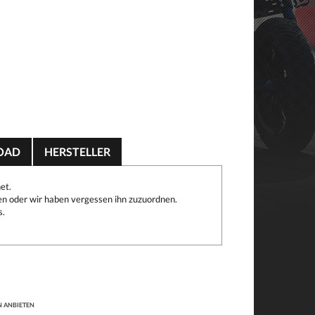
OAD
HERSTELLER
et.
n oder wir haben vergessen ihn zuzuordnen.
s.
N ANBIETEN