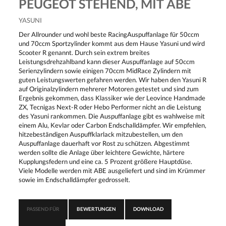
PEUGEOT STEHEND, MIT ABE
YASUNI
Der Allrounder und wohl beste RacingAuspuffanlage für 50ccm
und 70ccm Sportzylinder kommt aus dem Hause Yasuni und wird
Scooter R genannt. Durch sein extrem breites
Leistungsdrehzahlband kann dieser Auspuffanlage auf 50ccm
Serienzylindern sowie einigen 70ccm MidRace Zylindern mit
guten Leistungswerten gefahren werden. Wir haben den Yasuni R
auf Originalzylindern mehrerer Motoren getestet und sind zum
Ergebnis gekommen, dass Klassiker wie der Leovince Handmade
ZX, Tecnigas Next-R oder Hebo Performer nicht an die Leistung
des Yasuni rankommen. Die Auspuffanlage gibt es wahlweise mit
einem Alu, Kevlar oder Carbon Endschalldämpfer. Wir empfehlen,
hitzebeständigen Auspuffklarlack mitzubestellen, um den
Auspuffanlage dauerhaft vor Rost zu schützen. Abgestimmt
werden sollte die Anlage über leichtere Gewichte, härtere
Kupplungsfedern und eine ca. 5 Prozent größere Hauptdüse.
Viele Modelle werden mit ABE ausgeliefert und sind im Krümmer
sowie im Endschalldämpfer gedrosselt.
PASSEND FÜR
BEWERTUNGEN
DOWNLOAD