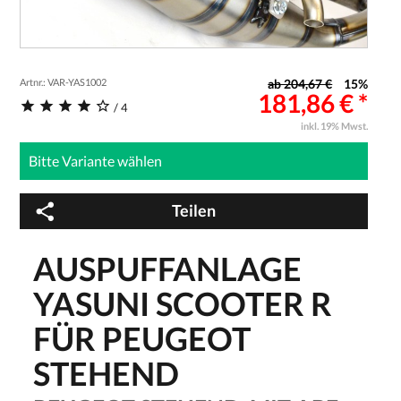
Artnr.: VAR-YAS1002
ab 204,67 €
15%
181,86 € *
/ 4
inkl. 19% Mwst.
Teilen
AUSPUFFANLAGE
YASUNI SCOOTER R
FÜR PEUGEOT
STEHEND