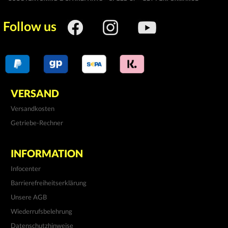
Squab 50 S1A03 2T AC
Follow us
VERSAND
Versandkosten
Getriebe-Rechner
INFORMATION
Infocenter
Barrierefreiheitserklärung
Unsere AGB
Wiederrufsbelehrung
Datenschutzhinweise