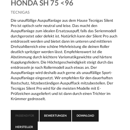
HONDA SH 75 <96
TECNIGAS
Die unauffällige Auspuffanlage aus dem Hause Tecnigas Silent
Pro ist optisch sehr neutral und leise. Das macht den
Auspuffanlage zum idealen Ersatzauspuff, falls das Serienmodell
durchgerostet oder defekt ist. Natürlich kann der Silent Pro auch
entdrosselt werden und bietet dann im unteren und mittleren
Drehzahlbereich eine schöne Mehrleistung die deinen Roller
deutlich spritziger werden lässt. Empfehlenswert ist die
Abstimmung durch leichtere Variomatikgewichte und härtere
Kupplungsfedern. Die Höchstgeschwindigkeit steigt durch das
entdrosseln je nach Rollermodell auch etwas an. Der
Auspuffanlage wird deshalb auch gerne als unauffällige Sport-
Auspuffanlage eingesetzt. Wir empfehlen für den dauerhaften
Rostschutz, hitzebeständigen Auspufflack mitzubestellen. Der
Tecnigas Silent Pro wird für die meisten Modelle mit E-
Prüfzeichen ausgeliefert und ist dann durch einen Trichter im
Krümmer gedrosselt.
PASSEND FÜR
BEWERTUNGEN
DOWNLOAD
HERSTELLER