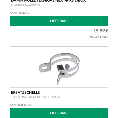
DÄMMWOLLE TECNIGAS NEXT-R RS E-BOX
ORIGINAL 60X265MM
Artnr: 4023371
LIEFERBAR
15,99 €
inkl. 19% MWST.
ERSATZSCHELLE
TECNIGAS NEXT, NEXT R, TNT UND RS
Artnr: TG0000220
LIEFERBAR