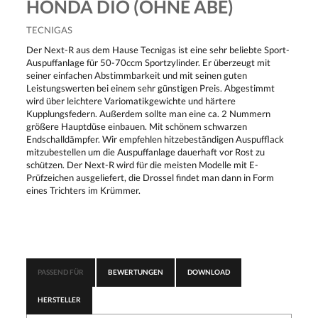
HONDA DIO (OHNE ABE)
TECNIGAS
Der Next-R aus dem Hause Tecnigas ist eine sehr beliebte Sport-
Auspuffanlage für 50-70ccm Sportzylinder. Er überzeugt mit
seiner einfachen Abstimmbarkeit und mit seinen guten
Leistungswerten bei einem sehr günstigen Preis. Abgestimmt
wird über leichtere Variomatikgewichte und härtere
Kupplungsfedern. Außerdem sollte man eine ca. 2 Nummern
größere Hauptdüse einbauen. Mit schönem schwarzen
Endschalldämpfer. Wir empfehlen hitzebeständigen Auspufflack
mitzubestellen um die Auspuffanlage dauerhaft vor Rost zu
schützen. Der Next-R wird für die meisten Modelle mit E-
Prüfzeichen ausgeliefert, die Drossel findet man dann in Form
eines Trichters im Krümmer.
PASSEND FÜR
BEWERTUNGEN
DOWNLOAD
HERSTELLER