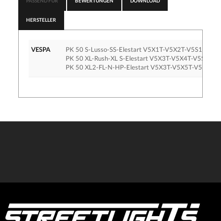
PASSEND FÜR
BEWERTUNGEN
DOWNLOAD
HERSTELLER
VESPA
PK 50 S-Lusso-SS-Elestart V5X1T-V5X2T-V5S1T 2T 
PK 50 XL-Rush-XL S-Elestart V5X3T-V5X4T-V5S2T 2
PK 50 XL2-FL-N-HP-Elestart V5X3T-V5X5T-V5N2T-