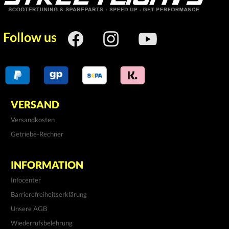
Follow us
VERSAND
Versandkosten
Getriebe-Rechner
INFORMATION
Infocenter
Barrierefreiheitserklärung
Unsere AGB
Wiederrufsbelehrung