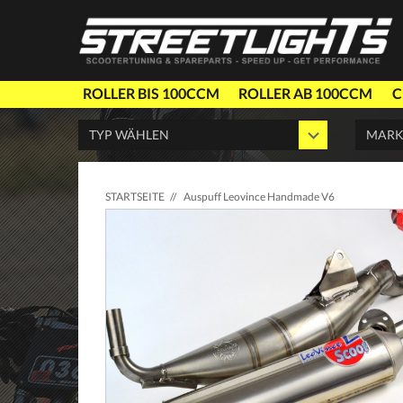
ROLLER BIS 100CCM
ROLLER AB 100CCM
C
STARTSEITE
//
Auspuff Leovince Handmade V6