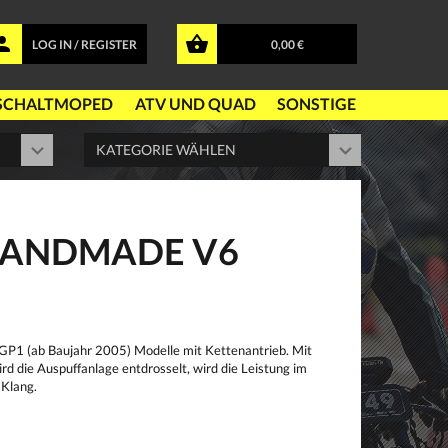
LOG IN / REGISTER
0,00 €
SCHALTMOPED
ATV UND QUAD
SONSTIGE
HANDMADE V6
GP1 (ab Baujahr 2005) Modelle mit Kettenantrieb. Mit
d die Auspuffanlage entdrosselt, wird die Leistung im
 Klang.