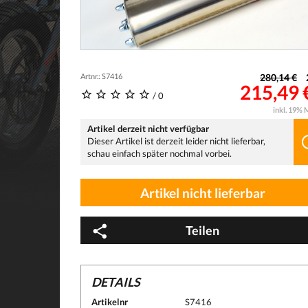
Artnr.: S7416
280,14 €
215,49 €
/ 0
inkl. 19% 
Artikel derzeit nicht verfügbar
Dieser Artikel ist derzeit leider nicht lieferbar,
schau einfach später nochmal vorbei.
Artikel nicht lieferbar
Teilen
DETAILS
Artikelnr
S7416