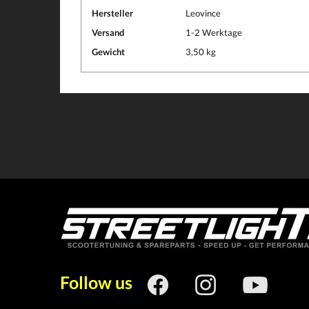
Hersteller
Leovince
Versand
1-2 Werktage
Gewicht
3,50 kg
Follow us