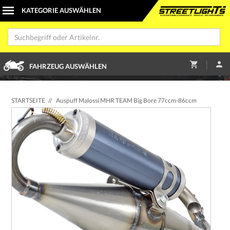
|
FAHRZEUG AUSWÄHLEN
STARTSEITE
//
Auspuff Malossi MHR TEAM Big Bore 77ccm-86ccm