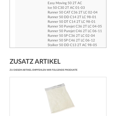
Easy Moving 50 2T AC
Ice 50 C30 2T AC 01-03
Runner 50 CAT C36 2T LC 02-04
Runner 50 DD C14 2T LC 98-01
Runner 50 DT C14 2T LC 98-01
Runner 50 Purejet C36 2T LC 04-05
Runner 50 Purejet C46 2T LC 06-11
Runner 50 SP C36 2T LC 02-04
Runner 50 SP C46 2T LC 06-12
Stalker 50 DD C13 2T AC 98-05
Stalker 50 DT C13 2T AC 99-03
Stalker 50 DT C40 2T AC 05-08
Stalker 50 DT Naked C40 2T AC 08-09
ZUSATZ ARTIKEL
Storm 50 C29 2T AC 07-09
Storm 50 TEC2T 2T AC 94-96
ZU DIESEM ARTIKEL EMPFEHLEN WIR FOLGENDE PRODUKTE
Typhoon 50 TEC2T 2T AC 93-97
Typhoon X 50 TEC2T 2T AC 98-00
ITALJET
Jet Set 50 2T AC
Torpedo 50 Piaggio 2T AC
PIAGGIO
Diesis 50 ZAPC341 2T AC
Fly 50 ZAPC441-LBMC447 2T AC
Free 50 DT FCS2T 2T AC -99