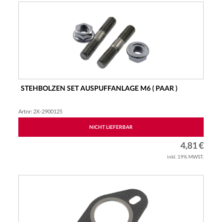
Zip SSL 25 SSL1T 2T AC 92-96
Zip SSL 50 SSL1T 2T AC 92-96
STEHBOLZEN SET AUSPUFFANLAGE M6 ( PAAR )
Artnr: 2X-2900125
NICHT LIEFERBAR
4,81 €
inkl. 19% MWST.