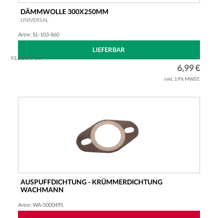
Free 50 DT ZAPC390 2T AC 99-
Free 50 Post DT 2T AC 99-02
DÄMMWOLLE 300X250MM
Free 50 TT FCS2T 2T AC -99
UNIVERSAL
Free 50 TT ZAPC390 2T AC 99-
Artnr: SL-103-860
Liberty 50 Post ZAPC421 2T AC 02-04
Liberty 50 ZAPC150 2T AC 05-07
LIEFERBAR
Liberty 50 ZAPC425 2T AC 07-08
93.2 EUR / 1m²
Liberty 50 ZAPC491 2T AC 09-
6,99 €
Liberty 50 ZAPC492 4T AC 09-
inkl. 19% MWST.
New TPH 50 LBMC501 2T AC 10-
NRG 50 2T LC
NRG 50 DT SAL1T 2T LC 94-96
NRG 50 mc2 2T LC -98
NRG 50 mc2 DD 2T LC 99-
NRG 50 mc2 DD ZAPC040 2T LC 96-98
NRG 50 mc2 DT ZAPC040 2T LC 96-98
NRG 50 mc2 Extreme DD ZAPC220 2T LC 9
NRG 50 mc2 Extreme DT ZAPC210 2T AC 9
NRG 50 mc3 Cat DD 2T LC
NRG 50 mc3 Cat DT 2T AC
NRG 50 mc3 DD ZAPC320 2T LC 01-04
AUSPUFFDICHTUNG - KRÜMMERDICHTUNG
NRG 50 mc3 DT ZAPC210 2T AC 01-04
WACHMANN
NRG 50 mc3 PureJet ZAPC320 2T LC
OVAL VERSTÄRKT UNIVERSAL
NRG 50 Power DD ZAPPC451 2T LC 05-06
Artnr: WA-5000495
NRG 50 Power DD ZAPPC451 2T LC 07-09