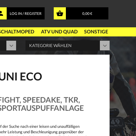
LOG IN / REGISTER
0,00 €
SCHALTMOPED
ATV UND QUAD
SONSTIGE
UNI ECO
IGHT, SPEEDAKE, TKR,
C SPORTAUSPUFFANLAGE
der Suche nach einer leisen und unauffälligen
s mehr Leistung und Beschleunigung gegenüber der