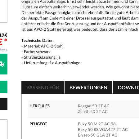
originalen Auspuffanlage. Er ist sehr leicht abzustimmen und kan
Hubraum einfach weiterhin verwendet werden. Wie gewohnt bietet
Die perfekte Passgenauigkeit spricht ebenfalls für die gute Arbeit 
der Auspuff am Ende mit einer Drossel ausgestattet und läuft damit
entfernt erlischt die Straßenzulassung und der Auspuff entfaltet s
ist aus APO-2 Stahl gefertigt was bedeutet, dass der Stahl einfa
19 €
€ *
Technische Daten:
- Material: APO-2 Stahl
Mwst.
- Farbe: schwarz
- Straßenzulassung: ja
- Lieferumfang: 1x Auspuffanlage
PASSEND FÜR
BEWERTUNGEN
DOWNL
HERCULES
Reggae 50 2T AC
Zenith 50 2T AC
PEUGEOT
Buxy 50 M 2T AC 98-
Buxy 50 RS VGA427 2T AC
Elyseo 50 G1A 2T AC