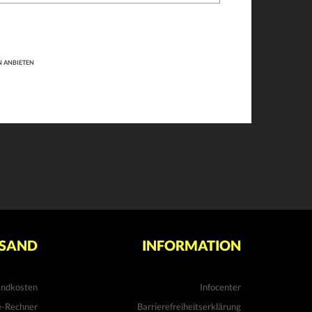
-
N ANBIETEN
SAND
INFORMATION
andkosten
Infocenter
e-Rechner
Barrierefreiheitserklärung