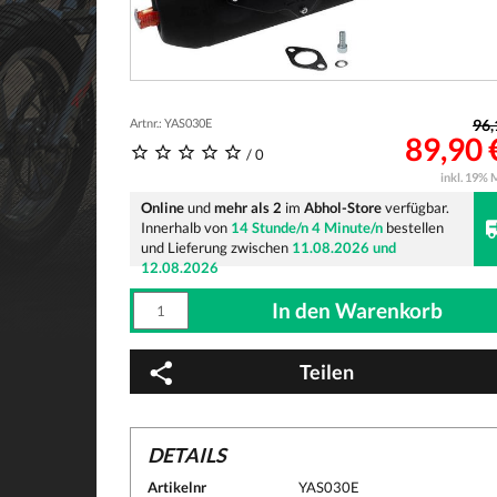
Artnr.: YAS030E
96,
89,90 
/ 0
inkl. 19% 
Online
und
mehr als 2
im
Abhol-Store
verfügbar.
Innerhalb von
14 Stunde/n 4 Minute/n
bestellen
und Lieferung zwischen
11.08.2026 und
12.08.2026
Teilen
DETAILS
Artikelnr
YAS030E