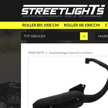
ROLLER BIS 100CCM
ROLLER AB 100CCM
C
STARTSEITE
//
Auspuffanlage Yasuni Eco schwarz