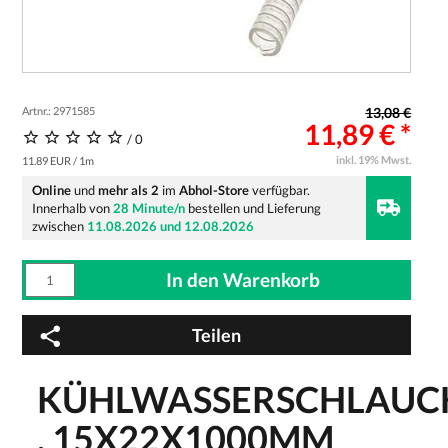
Artnr.: 2971585
13,08 €
11,89 € *
/ 0
inkl. 19% Mwst.
11.89 EUR / 1m
Online
und
mehr als 2
im
Abhol-Store
verfügbar.
Innerhalb von
28 Minute/n
bestellen und Lieferung
zwischen
11.08.2026 und 12.08.2026
Teilen
KÜHLWASSERSCHLAUC
, 15X22X1000MM