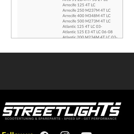
Arrecife 125 4T LC
Arrecife 250 M237M 4T LC
Arrecife 400 M348M 4T LC
Arrecife 500 M273M 4T LC
Atlantic 125 4T LC 03-
Atlantic 125 E3 4T LC 06-08
Atlantic 200 M234M 4T LC 03-
Atlantic 250 M237M 4T LC 03-08
Atlantic 250 ZD4SPB 4T LC -06
Atlantic 250ie ZD4SPE 4T LC 07-
Atlantic 300ie ZD4SPG00 4T LC
Atlantic 500ie ZD4PT 4T LC 01-04
Atlantic Sprint Arrecife 400ie ZD4VLB 4
Atlantic Sprint Arrecife 500ie 4T LC ZD4
Di-Tech 50ie RL Aprilia 2T LC -03
Di-Tech 50ie RLD Piaggio 2T LC 03-
Europa 50 2T 91-92
Gulliver 50 LH 2T LC
KC000RS 125 ie Replica 4T ABS 17- E4 (
Leonardo 125 Rotax 4T LC 95-
Leonardo 150 Rotax 4T LC 97-
Leonardo 300 4T LC
Leonardo ST 125 4T LC 03-04
Leonardo ST 250 4T LC 01-