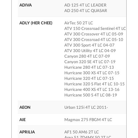
ADIVA
AD 125 4T LC LEADER
AD 250 4T LC QUASAR
ADLY (HER CHEE)
AirTec 50 2T LC
ATV 150 Crossroad Sentinel 4T LC 06-1
ATV 300 Crossover 4T LC 05-09
ATV 300 Crossroad 4T LC 05-10
ATV 300 Sport 4T LC 04-07
ATV 300 Utility 4T LC 04-09
Canyon 280 4T LC 07-09
Canyon 320 SE 4T LC 07-19
Hurricane 280 4T LC 07-13
Hurricane 300 XS 4T LC 07-15
Hurricane 320 4T LC 07-15
Hurricane 320 S Flat 4T LC 10-15
Hurricane 400 XS 4T LC 13-16
Hurricane 500 S 4T LC 08-19
AEON
Urban 125i 4T LC 2011-
AIE
Magmax 275 FBGM 4T LC
APRILIA
AF1 50 AM6 2T LC
Area 51 ZD4MY 50 2T LC