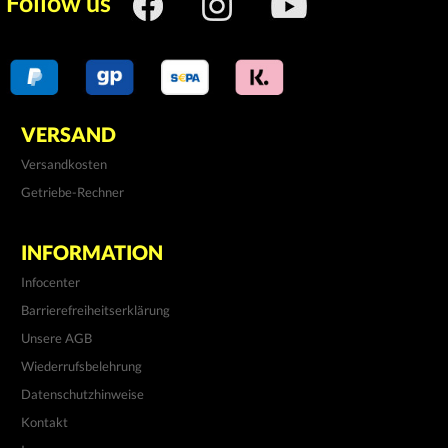
Follow us
MX 125 2T Super Motard 04-06 [ZD4TZ
MX 50 AM6 2T LC
Pegaso 125 2T 91-94
Pegaso 50 2T 92-94
Rally 50 TM 2T LC
RS 125 2T 96-98 (123ccm) [055]
RS 125 ie 4T 11-13 E3 [ZD4TW000]
RS 125 ie 4T 14-16 E3 [ZD4TW000]
VERSAND
RS 125 ie 4T ABS 17- E4 [ZD4KC000]
RS 125 ie Replica 4T ABS 17- E4 (Asia)
Versandkosten
RS 125 ie Replica 4T ABS 17-18 E4 [ZD
Getriebe-Rechner
RS 50 AM5 2T LC 93-98
RS 50 AM6 2T LC 98-05
RS 50 D50B0 2T LC 06-11
INFORMATION
RS 50 Extrema AM5 2T LC 93-97
RS Tuono 125 2T 03-04 [ZD4SFC- SFD- 
Infocenter
RS4 50 D50B1 2T LC
RX 125 2T 95-98 [ZD4MT]
Barrierefreiheitserklärung
RX 50 AM6 2T LC 99-05
Unsere AGB
RX 50 D50B0 2T LC 06-
RX 50 Racing 03- (AM6) [ZD4STC]
Wiederrufsbelehrung
RX3 50 2T 91-94 (AM5)
Datenschutzhinweise
Scarabeo 100 ZD4S-ZD4V 4T AC 01-08
Scarabeo 125 E3 Piaggio 4T LC 03-06
Kontakt
Scarabeo 125 Rotax 4T LC 99-