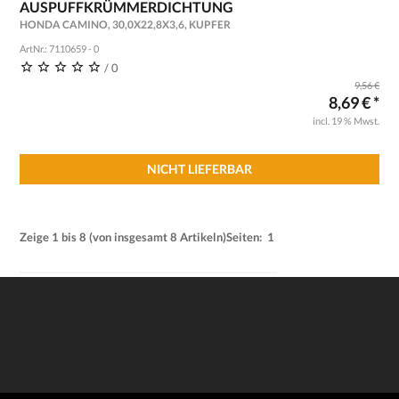
AUSPUFFKRÜMMERDICHTUNG
HONDA CAMINO, 30,0X22,8X3,6, KUPFER
ArtNr.: 7110659 - 0
/ 0
9,56 €
8,69 € *
incl. 19 % Mwst.
NICHT LIEFERBAR
Zeige
1
bis
8
(von insgesamt
8
Artikeln)
Seiten:
1