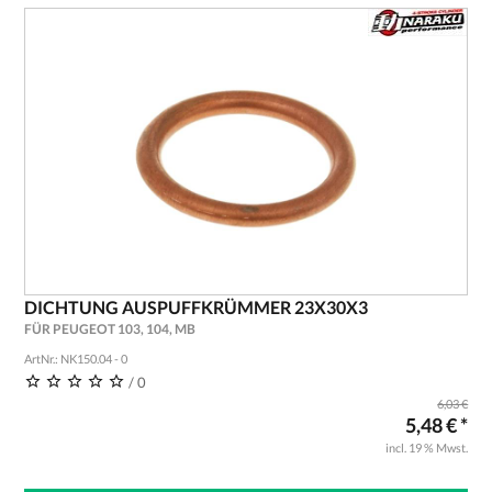
DICHTUNG AUSPUFFKRÜMMER 23X30X3
FÜR PEUGEOT 103, 104, MB
ArtNr.: NK150.04 - 0
/ 0
6,03 €
5,48 € *
incl. 19 % Mwst.