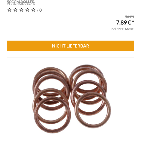
50CCM ROLLER
ArtNr.: 4087781 - 0
/ 0
8,68 €
7,89 € *
incl. 19 % Mwst.
NICHT LIEFERBAR