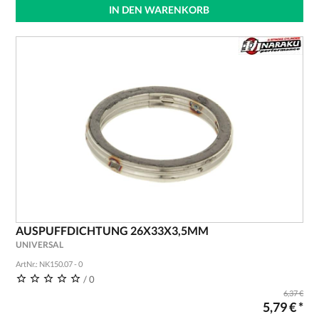
IN DEN WARENKORB
AUSPUFFDICHTUNG 26X33X3,5MM
UNIVERSAL
ArtNr.: NK150.07 - 0
/ 0
6,37 €
5,79 € *