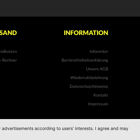
SAND
INFORMATION
andkosten
Infocenter
e-Rechner
Barrierefreiheitserklärung
Unsere AGB
Wiederrufsbelehrung
Datenschutzhinweise
Kontakt
Impressum
ay advertisements according to users' interests. I agree and may