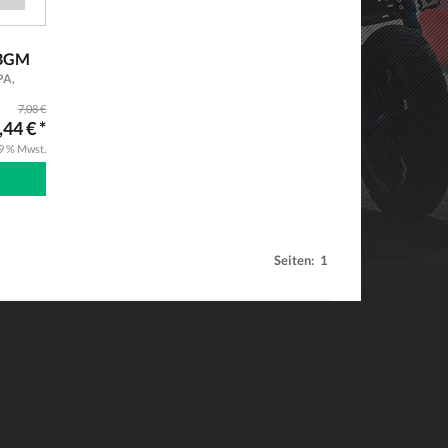
 BGM
PA,
7,08 €
,44 € *
19 % Mwst.
Seiten:
1