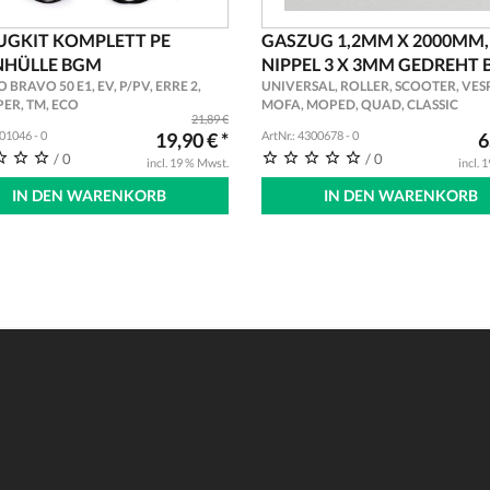
UGKIT KOMPLETT PE
GASZUG 1,2MM X 2000MM,
NHÜLLE BGM
NIPPEL 3 X 3MM GEDREHT
 BRAVO 50 E1, EV, P/PV, ERRE 2,
UNIVERSAL, ROLLER, SCOOTER, VES
PER, TM, ECO
MOFA, MOPED, QUAD, CLASSIC
21,89 €
301046 - 0
19,90 € *
ArtNr.: 4300678 - 0
6
/ 0
/ 0
incl. 19 % Mwst.
incl. 
IN DEN WARENKORB
IN DEN WARENKORB