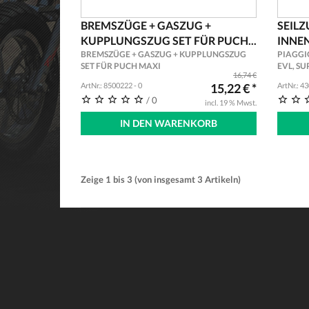
BREMSZÜGE + GASZUG +
SEILZ
KUPPLUNGSZUG SET FÜR PUCH...
INNE
BREMSZÜGE + GASZUG + KUPPLUNGSZUG
PIAGGIO
SET FÜR PUCH MAXI
EVL, SU
16,74 €
ArtNr.: 8500222 - 0
15,22 € *
ArtNr.: 4
/ 0
incl. 19 % Mwst.
IN DEN WARENKORB
Zeige
1
bis
3
(von insgesamt
3
Artikeln)