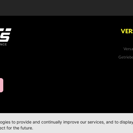
VER
Vers
Getrieb
logies to provide and continually improve our services, and to displ
ct for the future.