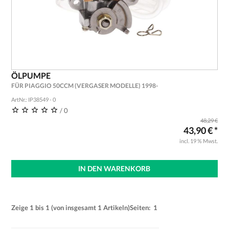
ÖLPUMPE
FÜR PIAGGIO 50CCM (VERGASER MODELLE) 1998-
ArtNr.: IP38549 - 0
/ 0
48,29 €
43,90 € *
incl. 19 % Mwst.
IN DEN WARENKORB
Zeige
1
bis
1
(von insgesamt
1
Artikeln)
Seiten:
1