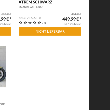
XTREM SCHWARZ
SUZUKI GSF 1200
692,99 €
494,99 €
99 € *
ArtNr.: 7105253 - 0
449,99 € *
/ 0
19 % Mwst.
incl. 19 % Mwst.
NICHT LIEFERBAR
00R