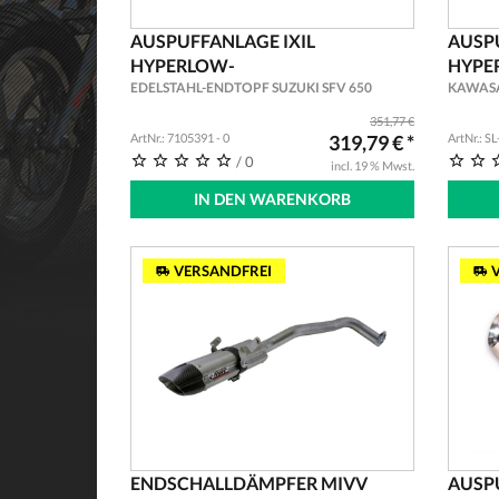
AUSPUFFANLAGE IXIL
AUSP
HYPERLOW-
HYPE
EDELSTAHL-ENDTOPF SUZUKI SFV 650
KAWASAKI
351,77 €
ArtNr.: 7105391 - 0
319,79 € *
ArtNr.: S
/ 0
incl. 19 % Mwst.
IN DEN WARENKORB
VERSANDFREI
V
ENDSCHALLDÄMPFER MIVV
AUSP