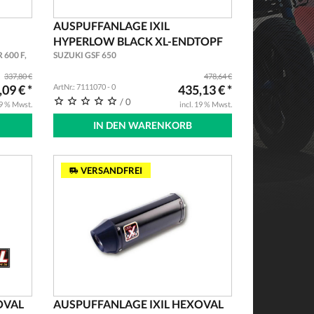
AUSPUFFANLAGE IXIL
HYPERLOW BLACK XL-ENDTOPF
 600 F,
SUZUKI GSF 650
337,80 €
478,64 €
09 € *
ArtNr.: 7111070 - 0
435,13 € *
/ 0
19 % Mwst.
incl. 19 % Mwst.
IN DEN WARENKORB
VERSANDFREI
OVAL
AUSPUFFANLAGE IXIL HEXOVAL