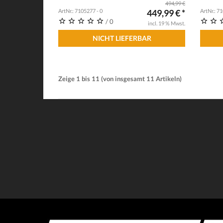
494,99 €
ArtNr.: 7105277 - 0
449,99 € *
ArtNr.: 7
/ 0
incl. 19 % Mwst.
NICHT LIEFERBAR
Zeige
1
bis
11
(von insgesamt
11
Artikeln)