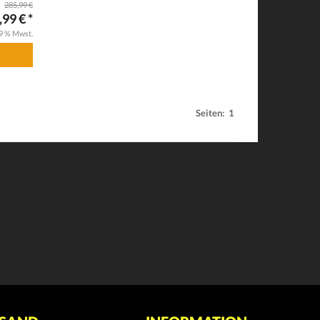
285,99 €
99 € *
19 % Mwst.
Seiten:
1