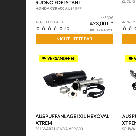
SUONO EDELSTAHL
SUZUKI S
HONDA CBR 600 AUSPUFF
465,30 €
ArtNr.: 4111004 - 0
423,00 € *
ArtNr.: 7
/ 0
incl. 19 % Mwst.
NICHT LIEFERBAR
VERSANDFREI
V
AUSPUFFANLAGE IXIL HEXOVAL
AUSP
XTREM
XTRE
SCHWARZ HONDA VFR 800
SCHWAR