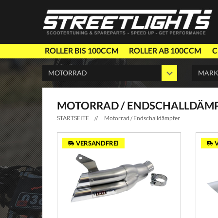
ROLLER BIS 100CCM
ROLLER AB 100CCM
C
MOTORRAD / ENDSCHALLDÄM
STARTSEITE
//
Motorrad / Endschalldämpfer
VERSANDFREI
V