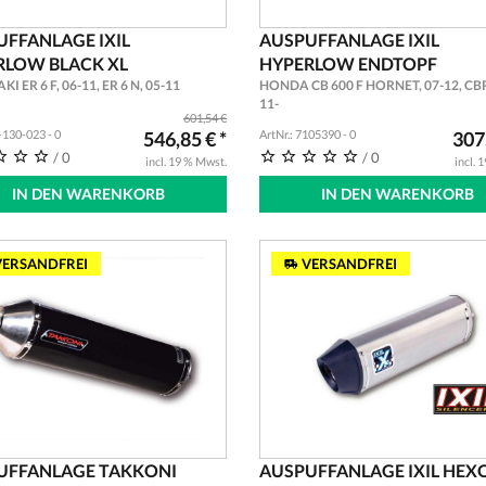
UFFANLAGE IXIL
AUSPUFFANLAGE IXIL
RLOW BLACK XL
HYPERLOW ENDTOPF
 ER 6 F, 06-11, ER 6 N, 05-11
HONDA CB 600 F HORNET, 07-12, CBR
11-
601,54 €
L-130-023 - 0
546,85 € *
ArtNr.: 7105390 - 0
307,
/ 0
/ 0
incl. 19 % Mwst.
incl. 
IN DEN WARENKORB
IN DEN WARENKORB
ERSANDFREI
VERSANDFREI
UFFANLAGE TAKKONI
AUSPUFFANLAGE IXIL HEX