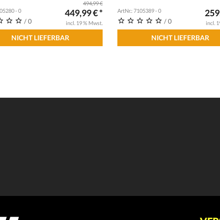
494,99 €
105280 - 0
449,99 € *
ArtNr.: 7105389 - 0
259,
/ 0
/ 0
incl. 19 % Mwst.
incl. 
NICHT LIEFERBAR
NICHT LIEFERBAR