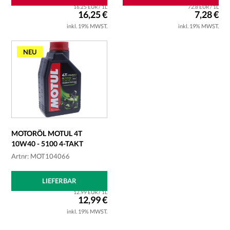
16.25 EUR / 1L
72.8 EUR / 1L
16,25 €
7,28 €
inkl. 19% MWST.
inkl. 19% MWST.
NEU
MOTORÖL MOTUL 4T
10W40 - 5100 4-TAKT
Artnr: MOT104066
LIEFERBAR
12.99 EUR / 1L
12,99 €
inkl. 19% MWST.