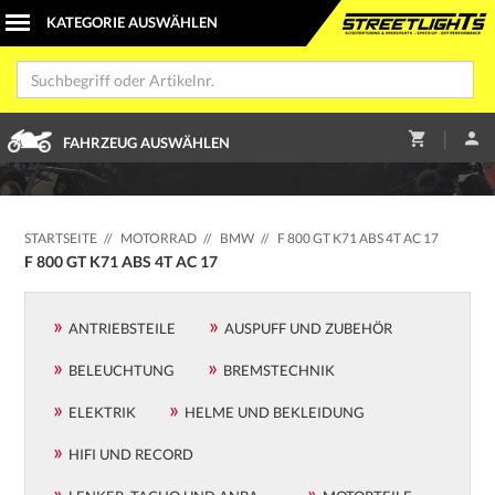
|
FAHRZEUG AUSWÄHLEN
STARTSEITE
//
MOTORRAD
//
BMW
//
F 800 GT K71 ABS 4T AC 17
F 800 GT K71 ABS 4T AC 17
ANTRIEBSTEILE
AUSPUFF UND ZUBEHÖR
BELEUCHTUNG
BREMSTECHNIK
ELEKTRIK
HELME UND BEKLEIDUNG
HIFI UND RECORD