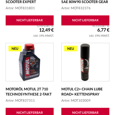
SCOOTER EXPERT
SAE 80W90 SCOOTER GEAR
TEILSYNTHETI...
Artnr: MOT831801
Artnr: MOT832376
NICHT LIEFERBAR
NICHT LIEFERBAR
12.49 EUR / 1L
45.13 EUR / 1L
12,49 €
6,77 €
inkl. 19% MWST.
inkl. 19% MWST.
NEU
NEU
MOTORÖL MOTUL 2T 710
MOTUL C2+ CHAIN LUBE
TECHNOSYNTHESE 2-TAKT
ROAD+ KETTENSPRAY
Artnr: MOT837311
Artnr: MOT103009
NICHT LIEFERBAR
NICHT LIEFERBAR