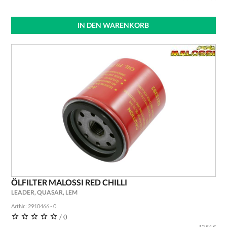
IN DEN WARENKORB
ÖLFILTER MALOSSI RED CHILLI
LEADER, QUASAR, LEM
ArtNr.: 2910466 - 0
/ 0
12,54 €