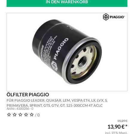
IN DEN WARENKORB
ÖLFILTER PIAGGIO
FÜR PIAGGIO LEADER, QUASAR, LEM, VESPA ET4, LX, LVX, S,
PRIMAVERA, SPRINT, GTS, GTV, GT, 125-300CCM 4T ACLC
ArtNr.: 4300286 - 0
/ 0
15,29 €
13,90 € *
incl. 19 % Mwst.