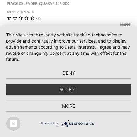
PIAGGIO LEADER, QUASAR 125-300
ArtNr.: 2910974 - 0
/ 0
11,23 €
10,21 € *
This site uses third-party website tracking technologies to
incl. 19 % Mwst.
provide and continually improve our services, and to display
advertisements according to users' interests. I agree and may
revoke or change my consent at any time with effect for the
IN DEN WARENKORB
future.
DENY
ACCEPT
MORE
Powered by
* Preise inkl. MwSt., zzgl. Versand