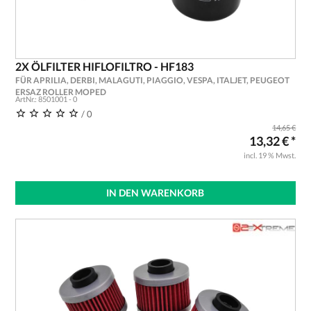
2X ÖLFILTER HIFLOFILTRO - HF183
FÜR APRILIA, DERBI, MALAGUTI, PIAGGIO, VESPA, ITALJET, PEUGEOT
ERSAZ ROLLER MOPED
ArtNr.: 8501001 - 0
/ 0
14,65 €
13,32 € *
incl. 19 % Mwst.
IN DEN WARENKORB