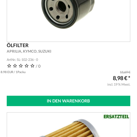
ÖLFILTER
APRILIA, KYMCO, SUZUKI
ArtNr.: SL-102-236 - 0
/ 0
8.98 EUR / 1Packu
11,69 €
8,98 € *
incl. 19 % Mwst.
IN DEN WARENKORB