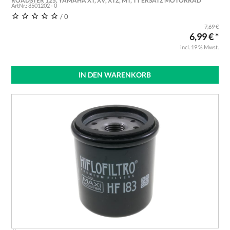
ROADSTER 125, YAMAHA XT, XV, XTZ, MT, TT ERSATZ MOTORRAD
ArtNr.: 8501202 - 0
MOPED OIL FILTER
/ 0
7,69 €
6,99 € *
incl. 19 % Mwst.
IN DEN WARENKORB