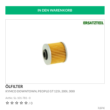
IN DEN WARENKORB
ÖLFILTER
KYMCO DOWNTOWN, PEOPLE GT 125I, 200I, 300I
ArtNr.: SL-101-781 - 0
/ 0
7,37 €