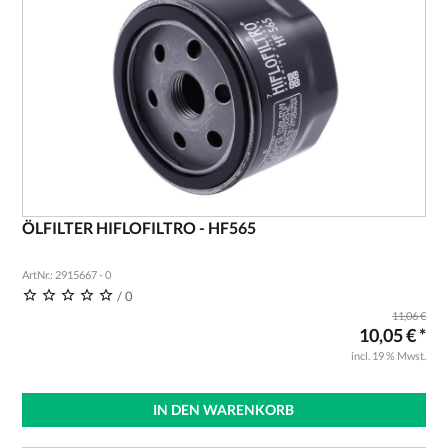
ÖLFILTER HIFLOFILTRO - HF565
ArtNr.: 2915667 - 0
/ 0
11,06 €
10,05 € *
incl. 19 % Mwst.
IN DEN WARENKORB