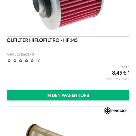
ÖLFILTER HIFLOFILTRO - HF145
ArtNr.: 2915631 - 0
/ 0
9,34 €
8,49 € *
incl. 19 % Mwst.
IN DEN WARENKORB