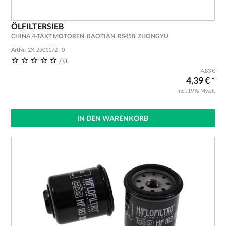
ÖLFILTERSIEB
CHINA 4-TAKT MOTOREN, BAOTIAN, RS450, ZHONGYU
ArtNr.: 2X-2901172 - 0
/ 0
4,83 €
4,39 € *
incl. 19 % Mwst.
IN DEN WARENKORB