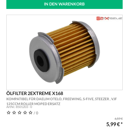
IN DEN WARENKORB
ÖLFILTER 2EXTREME X168
KOMPATIBEL FÜR DAELIM OTELO, FREEWING, S-FIVE, STEEZER , VJF
125CCM ROLLER MOPED ERSATZ
ArtNr.: 8501203 - 0
/ 0
6,59 €
5,99 € *