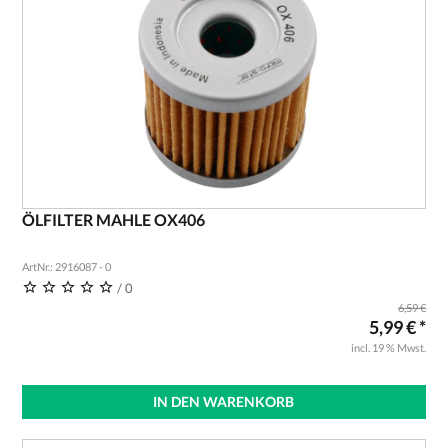
ÖLFILTER MAHLE OX406
ArtNr.: 2916087 - 0
/ 0
6,59 €
5,99 € *
incl. 19 % Mwst.
IN DEN WARENKORB