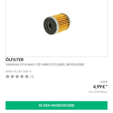
ÖLFILTER
YAMAHA YP X-MAX, YZF, MBK CITYLINER, SKYCRUISER
ArtNr.: SL-101-538 - 0
/ 0
6,49 €
4,99 € *
incl. 19 % Mwst.
IN DEN WARENKORB