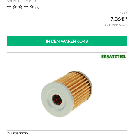
ArtNr.: HF-HF184 - 0
/ 0
7,79 €
7,36 € *
incl. 19 % Mwst.
IN DEN WARENKORB
ÖLFILTER