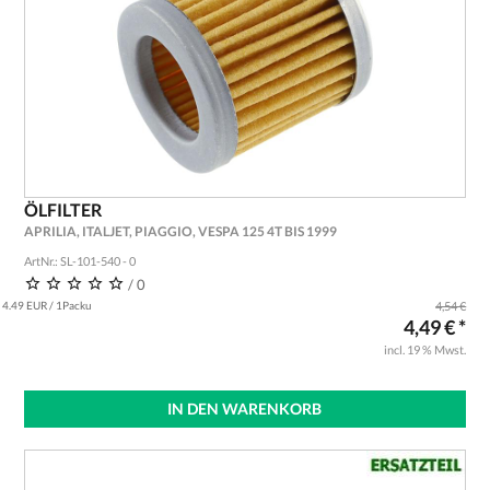
ÖLFILTER
APRILIA, ITALJET, PIAGGIO, VESPA 125 4T BIS 1999
ArtNr.: SL-101-540 - 0
/ 0
4.49 EUR / 1Packu
4,54 €
4,49 € *
incl. 19 % Mwst.
IN DEN WARENKORB