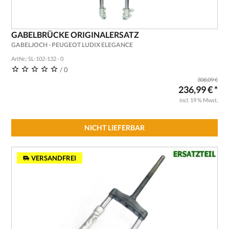
GABELBRÜCKE ORIGINALERSATZ
GABELJOCH - PEUGEOT LUDIX ELEGANCE
ArtNr.: SL-102-132 - 0
/ 0
308,09 €
236,99 € *
incl. 19 % Mwst.
NICHT LIEFERBAR
VERSANDFREI