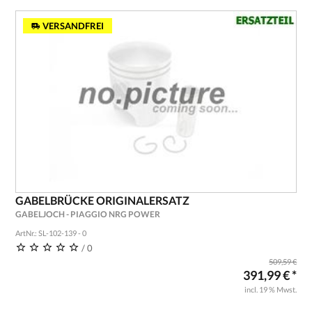
VERSANDFREI
GABELBRÜCKE ORIGINALERSATZ
GABELJOCH - PIAGGIO NRG POWER
ArtNr.: SL-102-139 - 0
/ 0
509,59 €
391,99 € *
incl. 19 % Mwst.