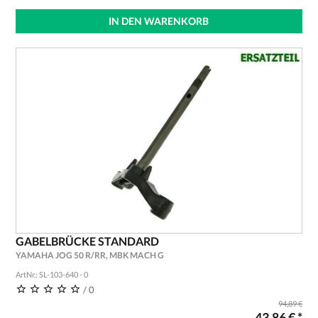
IN DEN WARENKORB
GABELBRÜCKE STANDARD
YAMAHA JOG 50 R/RR, MBK MACH G
ArtNr.: SL-103-640 - 0
/ 0
94,89 €
43,86 € *