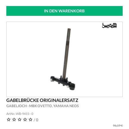
IN DEN WARENKORB
GABELBRÜCKE ORIGINALERSATZ
GABELJOCH - MBK OVETTO, YAMAHA NEOS
ArtNr.: WB-9415 - 0
/ 0
96,19 €