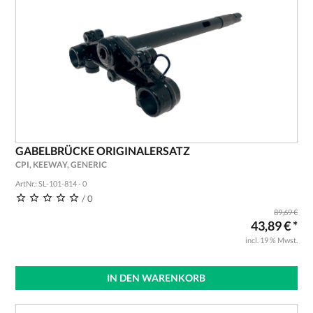
GABELBRÜCKE ORIGINALERSATZ
CPI, KEEWAY, GENERIC
ArtNr.: SL-101-814 - 0
/ 0
89,69 €
43,89 € *
incl. 19 % Mwst.
IN DEN WARENKORB