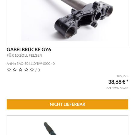
GABELBRÜCKE GY6
FÜR 10 ZOLL FELGEN
ArtNr.: BAO-504110-TA9-0000 - 0
/ 0
105,29 €
38,68 € *
incl. 19 % Mwst.
NICHT LIEFERBAR