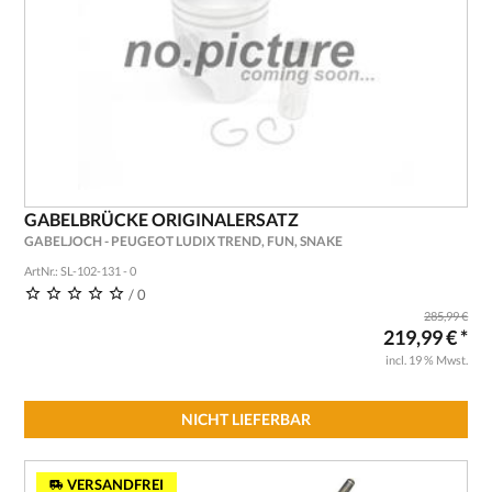
GABELBRÜCKE ORIGINALERSATZ
GABELJOCH - PEUGEOT LUDIX TREND, FUN, SNAKE
ArtNr.: SL-102-131 - 0
/ 0
285,99 €
219,99 € *
incl. 19 % Mwst.
NICHT LIEFERBAR
VERSANDFREI