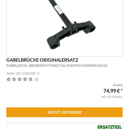
GABELBRÜCKE ORIGINALERSATZ
GABELJOCH - BENZHOU YY50QT-26, FLEXTECH HURRICAN X2
ArtNr.: OE-11181200 - 0
/ 0
97,49 €
74,99 € *
incl. 19 % Mwst.
NICHT LIEFERBAR