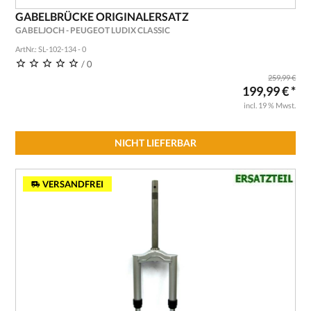
GABELBRÜCKE ORIGINALERSATZ
GABELJOCH - PEUGEOT LUDIX CLASSIC
ArtNr.: SL-102-134 - 0
/ 0
259,99 €
199,99 € *
incl. 19 % Mwst.
NICHT LIEFERBAR
VERSANDFREI