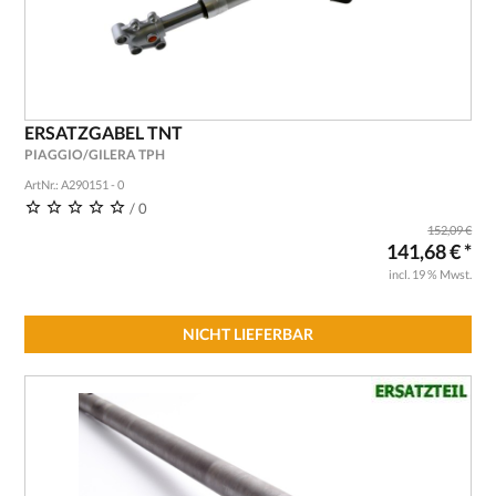
ERSATZGABEL TNT
PIAGGIO/GILERA TPH
ArtNr.: A290151 - 0
/ 0
152,09 €
141,68 € *
incl. 19 % Mwst.
NICHT LIEFERBAR