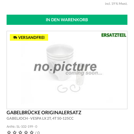
incl. 19 % Mwst.
IN DEN WARENKORB
VERSANDFREI
GABELBRÜCKE ORIGINALERSATZ
GABELJOCH - VESPA LX 2T, 4T 50-125CC
ArtNr.: SL-102-199 - 0
/ 0