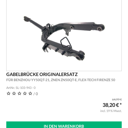
GABELBRÜCKE ORIGINALERSATZ
FÜR BENZHOU YY50QT-21, ZNEN ZN50QT-E, FLEX-TECH FIRENZE 50
ArtNr.: SL-103-943 - 0
/ 0
64,99 €
38,20 € *
incl. 19 % Mwst.
IN DEN WARENKORB