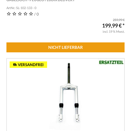
ArtNr.: SL-102-133 - 0
/ 0
259,99 €
199,99 € *
incl. 19 % Mwst.
NICHT LIEFERBAR
VERSANDFREI