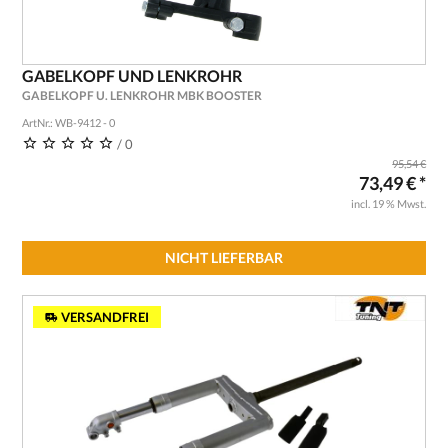
GABELKOPF UND LENKROHR
GABELKOPF U. LENKROHR MBK BOOSTER
ArtNr.: WB-9412 - 0
/ 0
95,54 €
73,49 € *
incl. 19 % Mwst.
NICHT LIEFERBAR
VERSANDFREI