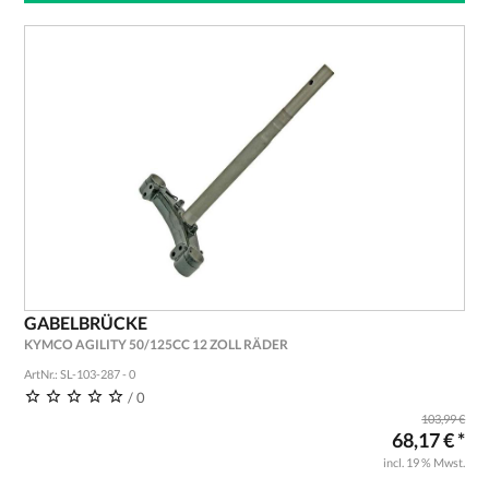
GABELBRÜCKE
KYMCO AGILITY 50/125CC 12 ZOLL RÄDER
ArtNr.: SL-103-287 - 0
/ 0
103,99 €
68,17 € *
incl. 19 % Mwst.