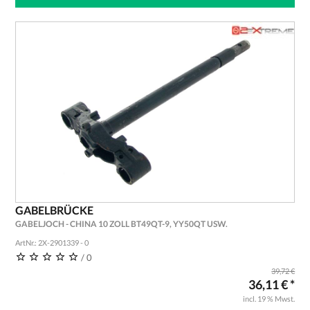
GABELBRÜCKE
GABELJOCH - CHINA 10 ZOLL BT49QT-9, YY50QT USW.
ArtNr.: 2X-2901339 - 0
/ 0
39,72 €
36,11 € *
incl. 19 % Mwst.