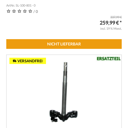
ArtNr.: SL-100-801 - 0
/ 0
337,99 €
259,99 € *
incl. 19 % Mwst.
NICHT LIEFERBAR
VERSANDFREI