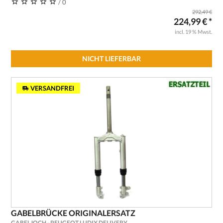
/ 0
292,49 €
224,99 € *
incl. 19 % Mwst.
NICHT LIEFERBAR
VERSANDFREI
GABELBRÜCKE ORIGINALERSATZ
GABELJOCH - PEUGEOT LUDIX DELIVERY