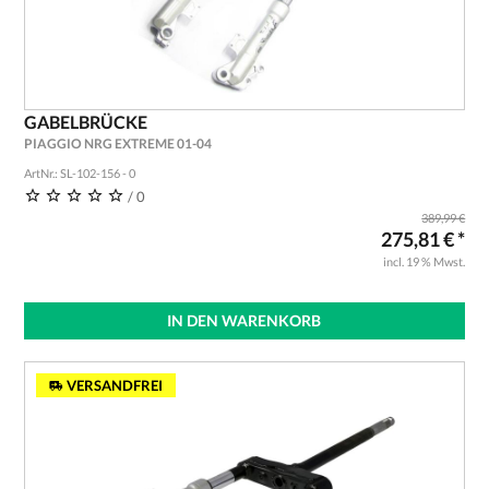
GABELBRÜCKE
PIAGGIO NRG EXTREME 01-04
ArtNr.: SL-102-156 - 0
/ 0
389,99 €
275,81 € *
incl. 19 % Mwst.
IN DEN WARENKORB
VERSANDFREI