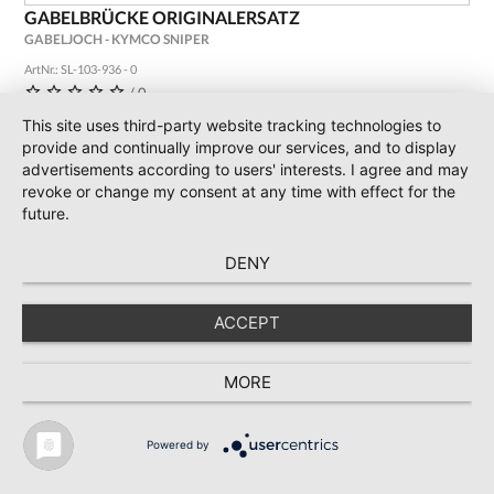
GABELBRÜCKE ORIGINALERSATZ
GABELJOCH - KYMCO SNIPER
ArtNr.: SL-103-936 - 0
/ 0
150,14 €
This site uses third-party website tracking technologies to
115,49 € *
provide and continually improve our services, and to display
incl. 19 % Mwst.
advertisements according to users' interests. I agree and may
revoke or change my consent at any time with effect for the
future.
NICHT LIEFERBAR
DENY
ACCEPT
MORE
Powered by
* Preise inkl. MwSt., zzgl. Versand