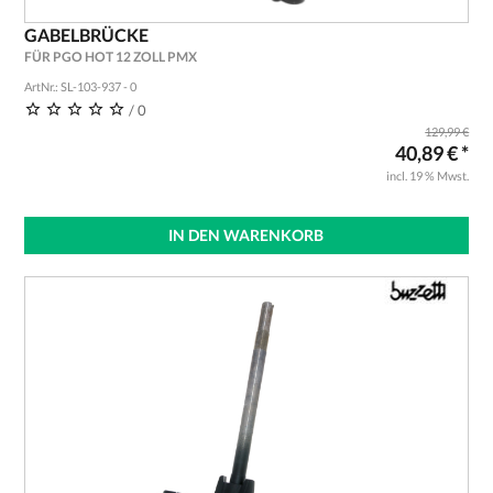
GABELBRÜCKE
FÜR PGO HOT 12 ZOLL PMX
ArtNr.: SL-103-937 - 0
/ 0
129,99 €
40,89 € *
incl. 19 % Mwst.
IN DEN WARENKORB