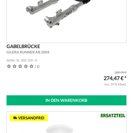
GABELBRÜCKE
GILERA RUNNER AB 2004
ArtNr.: SL-102-159 - 0
/ 0
389,99 €
274,47 € *
incl. 19 % Mwst.
IN DEN WARENKORB
VERSANDFREI