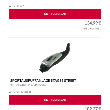
Artnr: S0572
NICHT LIEFERBAR
134,99 €
inkl. 19% MWST.
SPORTAUSPUFFANLAGE STAGE6 STREET
(MIT ABE, REF. 4411), PIAGGIO
Artnr: S6-9214000
NICHT LIEFERBAR
102,27 €