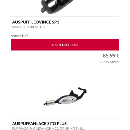
AUSPUFF LEOVINCE SP3
SP3 NRG EXTREME DD
PIAGGIO NRG MC2 DD MOD...
Artnr: S4497
NICHT LIEFERBAR
85,99 €
inkl. 19% MWST.
AUSPUFFANLAGE SITO PLUS
FÜR PIAGGIO, GILERA NGR MC2, ZIP SP MIT E-NU...